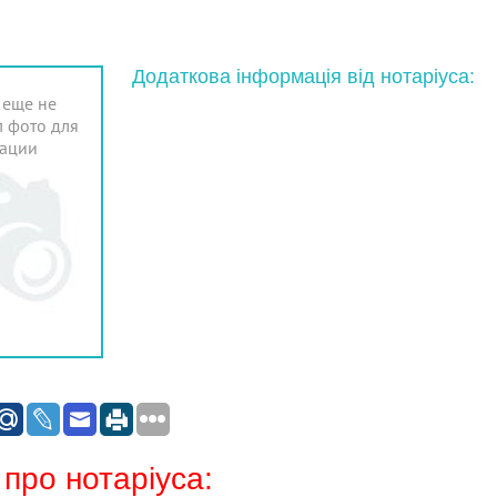
Додаткова інформація від нотаріуса:
 еще не
 фото для
ации
 про нотаріуса: