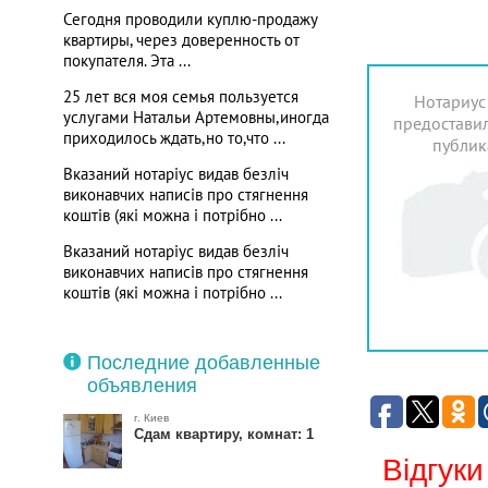
Сегодня проводили куплю-продажу
квартиры, через доверенность от
покупателя. Эта ...
25 лет вся моя семья пользуется
Нотариус
услугами Натальи Артемовны,иногда
предоставил
приходилось ждать,но то,что ...
публик
Вказаний нотаріус видав безліч
виконавчих написів про стягнення
коштів (які можна і потрібно ...
Вказаний нотаріус видав безліч
виконавчих написів про стягнення
коштів (які можна і потрібно ...
Последние добавленные
объявления
г. Киев
Сдам квартиру, комнат: 1
Відгуки