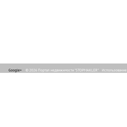
Google+
© 2026 Портал недвижимости "STOPMAKLER" Использование л