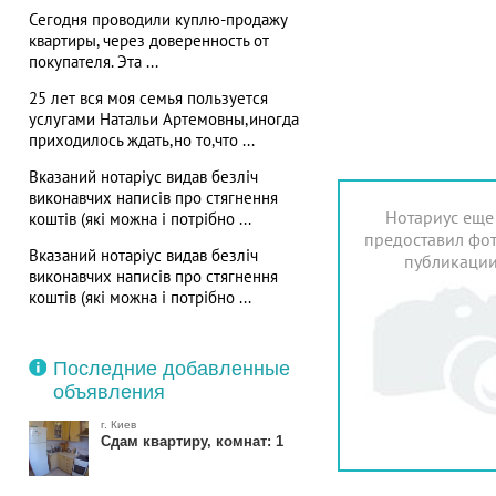
Сегодня проводили куплю-продажу
квартиры, через доверенность от
покупателя. Эта ...
25 лет вся моя семья пользуется
услугами Натальи Артемовны,иногда
приходилось ждать,но то,что ...
Вказаний нотаріус видав безліч
виконавчих написів про стягнення
Нотариус еще
коштів (які можна і потрібно ...
предоставил фот
Вказаний нотаріус видав безліч
публикаци
виконавчих написів про стягнення
коштів (які можна і потрібно ...
Последние добавленные
объявления
г. Киев
Сдам квартиру, комнат: 1