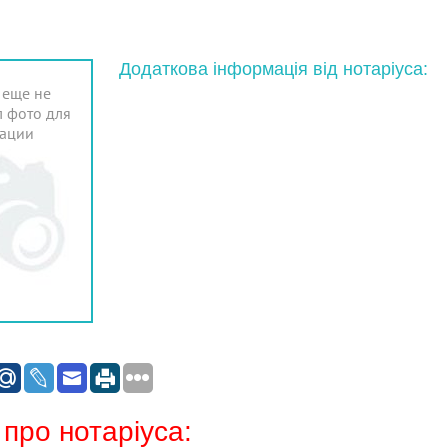
Додаткова інформація від нотаріуса:
 еще не
 фото для
ации
 про нотаріуса: