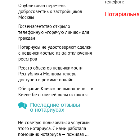
телефон:
Опубликован перечень
добросовестных застройщиков
Нотаріальна
Москвы
Госземагентство открыло
телефонную «горячую линию» для
граждан
Нотариусы не удостоверяют сделки
с недвижимостью из-за отключения
реестров
Реестр объектов недвижимости
Республики Молдова теперь
доступен в режиме онлайн
Обещание Кличко не выполнено — в
Киеве без горячей воды остаются
более 700 потребителей
Последние отзывы
о нотариусах
Не советую пользоваться услугами
этого нотариуса. С нами работала
помощник нотариуса — пожилая ...