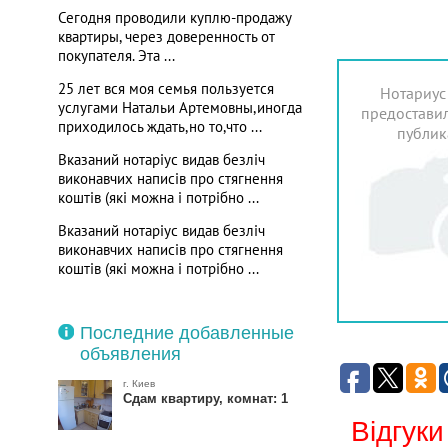
Сегодня проводили куплю-продажу
квартиры, через доверенность от
покупателя. Эта ...
25 лет вся моя семья пользуется
Нотариус
услугами Натальи Артемовны,иногда
предоставил
приходилось ждать,но то,что ...
публик
Вказаний нотаріус видав безліч
виконавчих написів про стягнення
коштів (які можна і потрібно ...
Вказаний нотаріус видав безліч
виконавчих написів про стягнення
коштів (які можна і потрібно ...
Последние добавленные
объявления
г. Киев
Сдам квартиру, комнат: 1
Відгуки