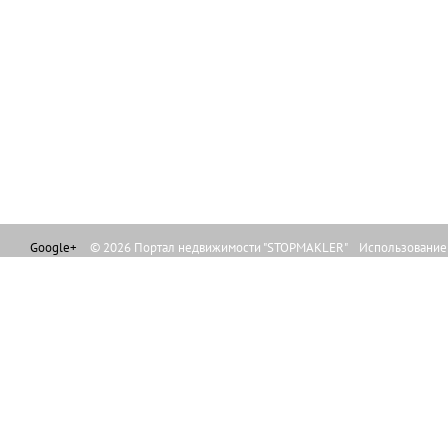
Google+
© 2026 Портал недвижимости "STOPMAKLER" Использование л