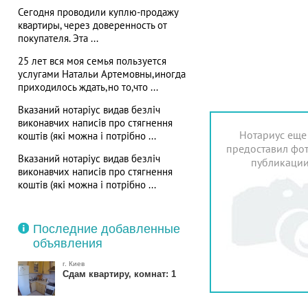
Сегодня проводили куплю-продажу
квартиры, через доверенность от
покупателя. Эта ...
25 лет вся моя семья пользуется
услугами Натальи Артемовны,иногда
приходилось ждать,но то,что ...
Вказаний нотаріус видав безліч
виконавчих написів про стягнення
Нотариус еще
коштів (які можна і потрібно ...
предоставил фот
Вказаний нотаріус видав безліч
публикаци
виконавчих написів про стягнення
коштів (які можна і потрібно ...
Последние добавленные
объявления
г. Киев
Сдам квартиру, комнат: 1