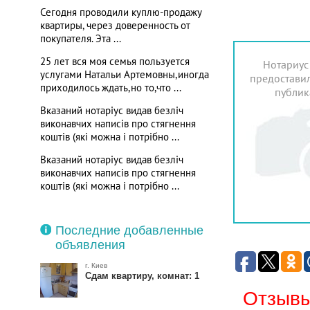
Сегодня проводили куплю-продажу
квартиры, через доверенность от
покупателя. Эта ...
25 лет вся моя семья пользуется
Нотариус
услугами Натальи Артемовны,иногда
предоставил
приходилось ждать,но то,что ...
публик
Вказаний нотаріус видав безліч
виконавчих написів про стягнення
коштів (які можна і потрібно ...
Вказаний нотаріус видав безліч
виконавчих написів про стягнення
коштів (які можна і потрібно ...
Последние добавленные
объявления
г. Киев
Сдам квартиру, комнат: 1
Отзывы