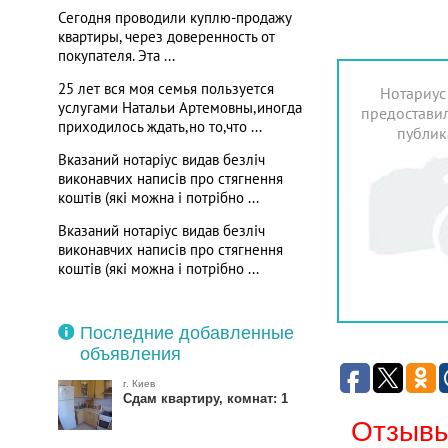
Сегодня проводили куплю-продажу
квартиры, через доверенность от
покупателя. Эта ...
25 лет вся моя семья пользуется
Нотариус
услугами Натальи Артемовны,иногда
предоставил
приходилось ждать,но то,что ...
публик
Вказаний нотаріус видав безліч
виконавчих написів про стягнення
коштів (які можна і потрібно ...
Вказаний нотаріус видав безліч
виконавчих написів про стягнення
коштів (які можна і потрібно ...
Последние добавленные
объявления
г. Киев
Сдам квартиру, комнат: 1
Отзывы