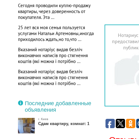
Сегодня проводили куплю-продажу
квартиры, через доверенность от
покупателя. Эта ...
25 лет вся моя семья пользуется
услугами Натальи Артемовны,иногда
Нотариус
приходилось ждать,но то,что ...
предоставил
публик
Вказаний нотаріус видав безліч
виконавчих написів про стягнення
коштів (які можна і потрібно ...
Вказаний нотаріус видав безліч
виконавчих написів про стягнення
коштів (які можна і потрібно ...
Последние добавленные
объявления
г. Киев
Сдам квартиру, комнат: 1