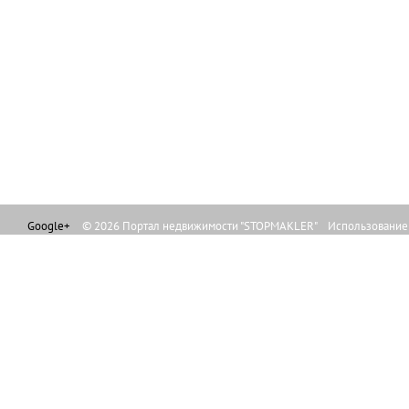
Google+
© 2026 Портал недвижимости "STOPMAKLER" Использование л