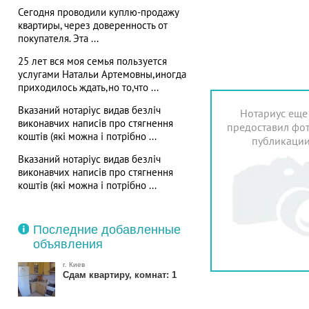
Сегодня проводили куплю-продажу
квартиры, через доверенность от
покупателя. Эта ...
25 лет вся моя семья пользуется
услугами Натальи Артемовны,иногда
приходилось ждать,но то,что ...
Вказаний нотаріус видав безліч
Нотариус еще
виконавчих написів про стягнення
предоставил фот
коштів (які можна і потрібно ...
публикаци
Вказаний нотаріус видав безліч
виконавчих написів про стягнення
коштів (які можна і потрібно ...
Последние добавленные
объявления
г. Киев
Сдам квартиру, комнат: 1