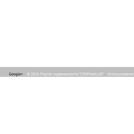
Google+
© 2026 Портал недвижимости "STOPMAKLER" Использование л