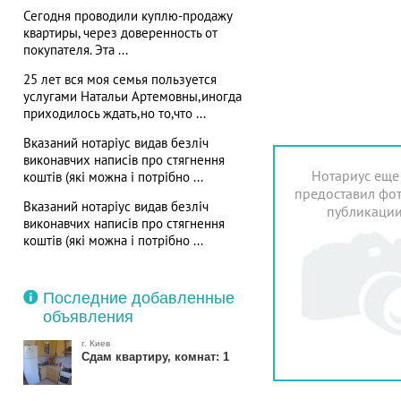
Сегодня проводили куплю-продажу
квартиры, через доверенность от
покупателя. Эта ...
25 лет вся моя семья пользуется
услугами Натальи Артемовны,иногда
приходилось ждать,но то,что ...
Вказаний нотаріус видав безліч
виконавчих написів про стягнення
Нотариус еще
коштів (які можна і потрібно ...
предоставил фот
Вказаний нотаріус видав безліч
публикаци
виконавчих написів про стягнення
коштів (які можна і потрібно ...
Последние добавленные
объявления
г. Киев
Сдам квартиру, комнат: 1