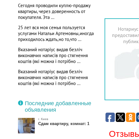
Сегодня проводили куплю-продажу
квартиры, через доверенность от
покупателя. Эта ...
25 лет вся моя семья пользуется
Нотариус
услугами Натальи Артемовны,иногда
предоставил
приходилось ждать,но то,что ...
публик
Вказаний нотаріус видав безліч
виконавчих написів про стягнення
коштів (які можна і потрібно ...
Вказаний нотаріус видав безліч
виконавчих написів про стягнення
коштів (які можна і потрібно ...
Последние добавленные
объявления
г. Киев
Сдам квартиру, комнат: 1
Отзывы