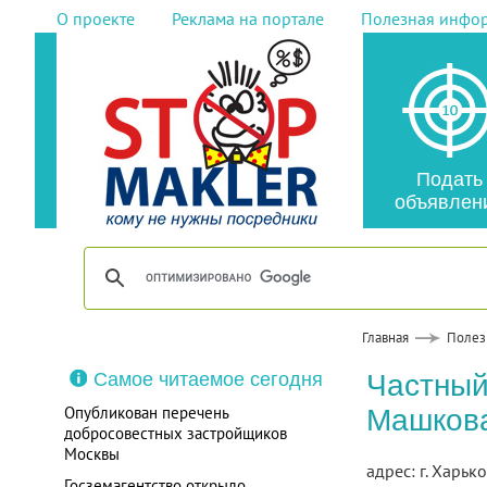
О проекте
Реклама на портале
Полезная инфо
Подать
объявлен
Главная
Полез
Самое читаемое сегодня
Частный
Опубликован перечень
Машкова
добросовестных застройщиков
Москвы
адрес: г. Харько
Госземагентство открыло