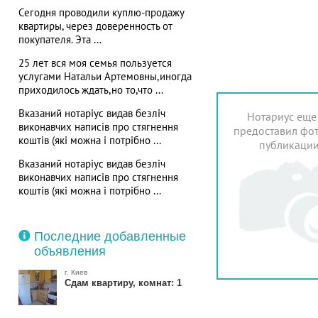
Сегодня проводили куплю-продажу
квартиры, через доверенность от
покупателя. Эта ...
25 лет вся моя семья пользуется
услугами Натальи Артемовны,иногда
приходилось ждать,но то,что ...
Вказаний нотаріус видав безліч
Нотариус еще
виконавчих написів про стягнення
предоставил фот
коштів (які можна і потрібно ...
публикаци
Вказаний нотаріус видав безліч
виконавчих написів про стягнення
коштів (які можна і потрібно ...
Последние добавленные
объявления
г. Киев
Сдам квартиру, комнат: 1