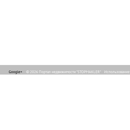
Google+
© 2026 Портал недвижимости "STOPMAKLER" Использование л