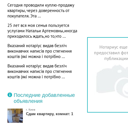
Сегодня проводили куплю-продажу
квартиры, через доверенность от
покупателя. Эта ...
25 лет вся моя семья пользуется
услугами Натальи Артемовны,иногда
приходилось ждать,но то,что ...
Вказаний нотаріус видав безліч
Нотариус еще
виконавчих написів про стягнення
предоставил фот
коштів (які можна і потрібно ...
публикаци
Вказаний нотаріус видав безліч
виконавчих написів про стягнення
коштів (які можна і потрібно ...
Последние добавленные
объявления
г. Киев
Сдам квартиру, комнат: 1