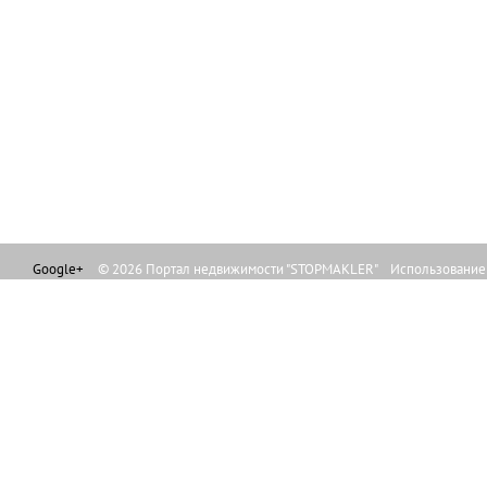
Google+
© 2026 Портал недвижимости "STOPMAKLER" Использование л