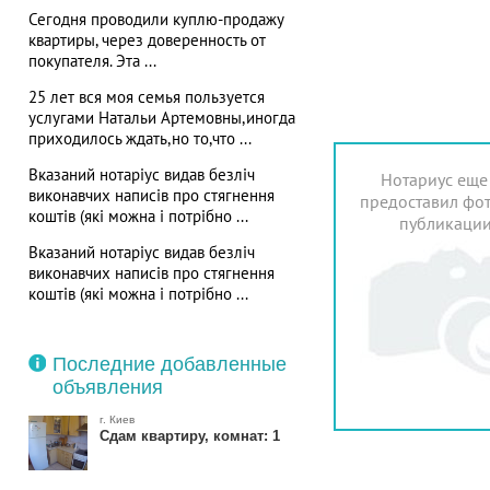
Сегодня проводили куплю-продажу
квартиры, через доверенность от
покупателя. Эта ...
25 лет вся моя семья пользуется
услугами Натальи Артемовны,иногда
приходилось ждать,но то,что ...
Вказаний нотаріус видав безліч
Нотариус еще
виконавчих написів про стягнення
предоставил фот
коштів (які можна і потрібно ...
публикаци
Вказаний нотаріус видав безліч
виконавчих написів про стягнення
коштів (які можна і потрібно ...
Последние добавленные
объявления
г. Киев
Сдам квартиру, комнат: 1