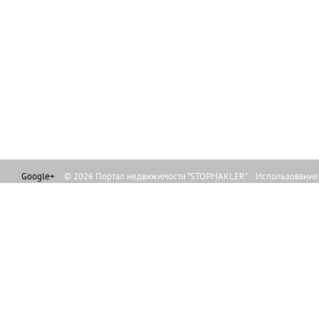
Google+
© 2026 Портал недвижимости "STOPMAKLER" Использование л