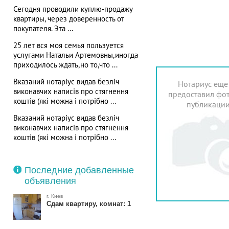
Сегодня проводили куплю-продажу
квартиры, через доверенность от
покупателя. Эта ...
25 лет вся моя семья пользуется
услугами Натальи Артемовны,иногда
приходилось ждать,но то,что ...
Вказаний нотаріус видав безліч
Нотариус еще
виконавчих написів про стягнення
предоставил фот
коштів (які можна і потрібно ...
публикаци
Вказаний нотаріус видав безліч
виконавчих написів про стягнення
коштів (які можна і потрібно ...
Последние добавленные
объявления
г. Киев
Сдам квартиру, комнат: 1