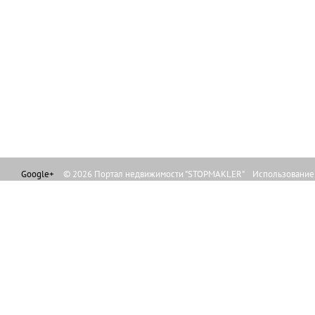
Google+
© 2026 Портал недвижимости "STOPMAKLER" Использование л