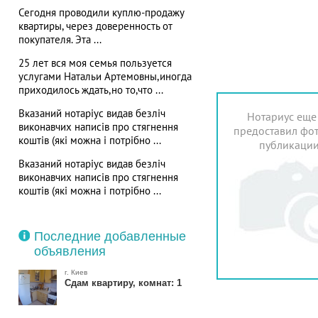
Сегодня проводили куплю-продажу
квартиры, через доверенность от
покупателя. Эта ...
25 лет вся моя семья пользуется
услугами Натальи Артемовны,иногда
приходилось ждать,но то,что ...
Вказаний нотаріус видав безліч
Нотариус еще
виконавчих написів про стягнення
предоставил фот
коштів (які можна і потрібно ...
публикаци
Вказаний нотаріус видав безліч
виконавчих написів про стягнення
коштів (які можна і потрібно ...
Последние добавленные
объявления
г. Киев
Сдам квартиру, комнат: 1