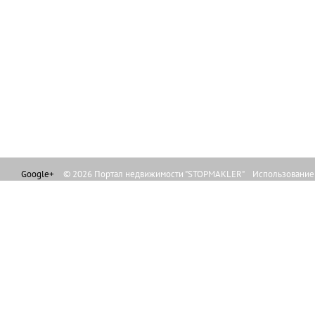
Google+
© 2026 Портал недвижимости "STOPMAKLER" Использование л