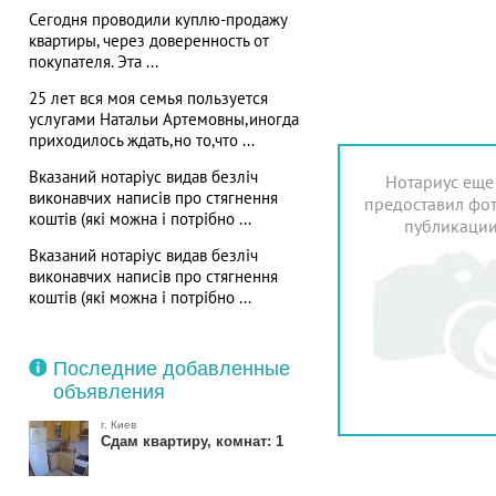
Сегодня проводили куплю-продажу
квартиры, через доверенность от
покупателя. Эта ...
25 лет вся моя семья пользуется
услугами Натальи Артемовны,иногда
приходилось ждать,но то,что ...
Вказаний нотаріус видав безліч
Нотариус еще
виконавчих написів про стягнення
предоставил фот
коштів (які можна і потрібно ...
публикаци
Вказаний нотаріус видав безліч
виконавчих написів про стягнення
коштів (які можна і потрібно ...
Последние добавленные
объявления
г. Киев
Сдам квартиру, комнат: 1