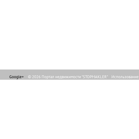
Google+
© 2026 Портал недвижимости "STOPMAKLER" Использование л