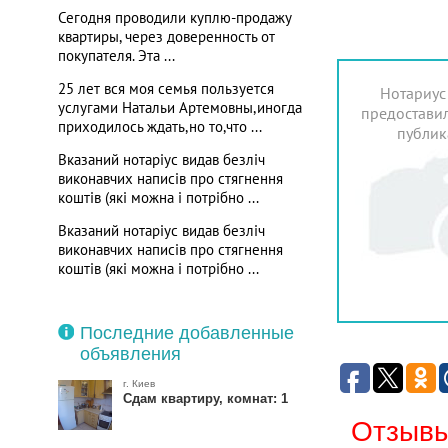
Сегодня проводили куплю-продажу
квартиры, через доверенность от
покупателя. Эта ...
25 лет вся моя семья пользуется
Нотариус
услугами Натальи Артемовны,иногда
предоставил
приходилось ждать,но то,что ...
публик
Вказаний нотаріус видав безліч
виконавчих написів про стягнення
коштів (які можна і потрібно ...
Вказаний нотаріус видав безліч
виконавчих написів про стягнення
коштів (які можна і потрібно ...
Последние добавленные
объявления
г. Киев
Сдам квартиру, комнат: 1
Отзывы