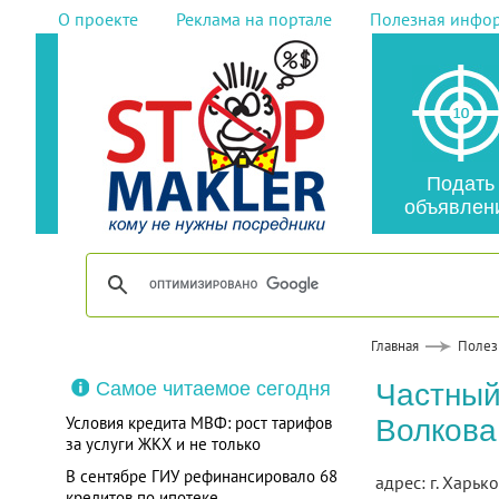
О проекте
Реклама на портале
Полезная инфо
Подать
объявлен
Главная
Полез
Самое читаемое сегодня
Частный
Условия кредита МВФ: рост тарифов
Волкова
за услуги ЖКХ и не только
В сентябре ГИУ рефинансировало 68
адрес: г. Харько
кредитов по ипотеке