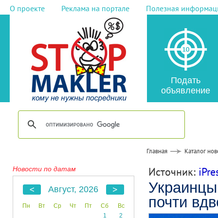
О проекте
Реклама на портале
Полезная информац
Подать
объявление
Главная
Каталог нов
Новости по датам
Источник:
iPre
Украинцы
Август, 2026
почти вдв
Пн
Вт
Ср
Чт
Пт
Сб
Вс
1
2