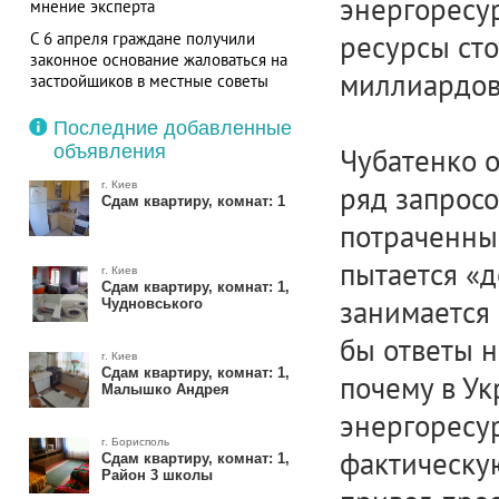
энергоресур
мнение эксперта
С 6 апреля граждане получили
ресурсы сто
законное основание жаловаться на
миллиардов
застройщиков в местные советы
Последние добавленные
объявления
Чубатенко о
г. Киев
ряд запросо
Сдам квартиру, комнат: 1
потраченных
пытается «д
г. Киев
Сдам квартиру, комнат: 1,
занимается
Чудновського
бы ответы н
г. Киев
Сдам квартиру, комнат: 1,
почему в У
Малышко Андрея
энергоресу
г. Борисполь
фактическу
Сдам квартиру, комнат: 1,
Район 3 школы