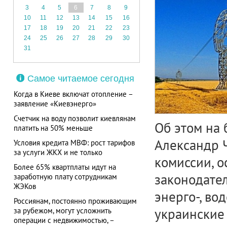
3
4
5
6
7
8
9
10
11
12
13
14
15
16
17
18
19
20
21
22
23
24
25
26
27
28
29
30
31
Самое читаемое сегодня
Когда в Киеве включат отопление –
заявление «Киевэнерго»
Счетчик на воду позволит киевлянам
Об этом на 
платить на 50% меньше
Александр 
Условия кредита МВФ: рост тарифов
за услуги ЖКХ и не только
комиссии, 
Более 65% квартплаты идут на
законодател
заработную плату сотрудникам
ЖЭКов
энерго-, во
Россиянам, постоянно проживающим
украинские 
за рубежом, могут усложнить
операции с недвижимостью, –