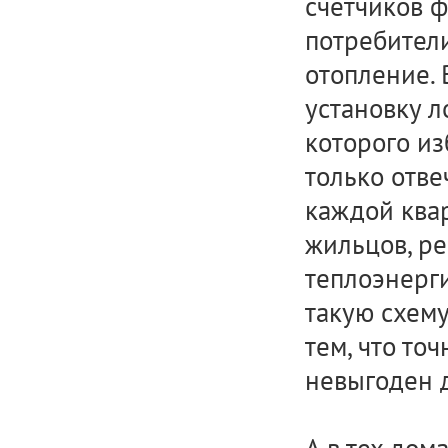
счетчиков ф
потребители
отопление.
установку л
которого из
только отве
каждой квар
жильцов, ре
теплоэнерги
такую схему
тем, что то
невыгоден 