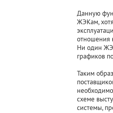
Данную фун
ЖЭКам, хотя
эксплуатац
отношения к
Ни один ЖЭ
графиков по
Таким обра
поставщиков
необходимос
схеме высту
системы, п