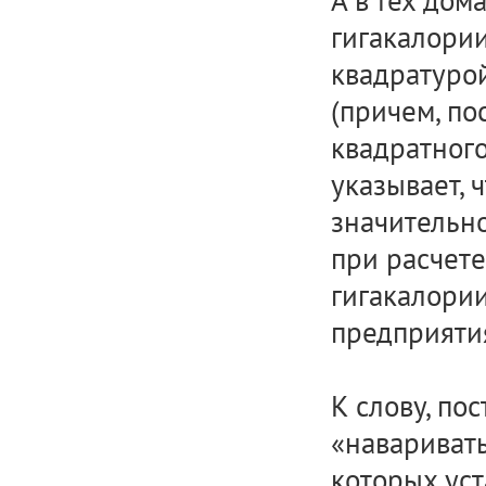
А в тех дом
гигакалории
квадратурой
(причем, по
квадратног
указывает, 
значительно
при расчет
гигакалории
предприяти
К слову, по
«наваривать
которых уст