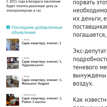
порвать это
С 2015 года в Беларуси население
будет платить рыночную цену за
необходимо 
электроэнергию и газ
их деньги, 
поставщика
Последние добавленные
объявления
погашается,
г. Киев
Сдам квартиру, комнат: 1
Экс-депутат
подробност
г. Киев
Сдам квартиру, комнат: 1,
теневого ме
Чудновського
вынуждены 
г. Киев
Сдам квартиру, комнат: 1,
воздух.
Малышко Андрея
г. Борисполь
Как известн
Сдам квартиру, комнат: 1,
Район 3 школы