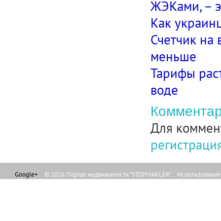
ЖЭКами, – 
Как украин
Счетчик на 
меньше
Тарифы раст
воде
Комментар
Для коммен
регистраци
Google+
© 2026 Портал недвижимости "STOPMAKLER" Использование л