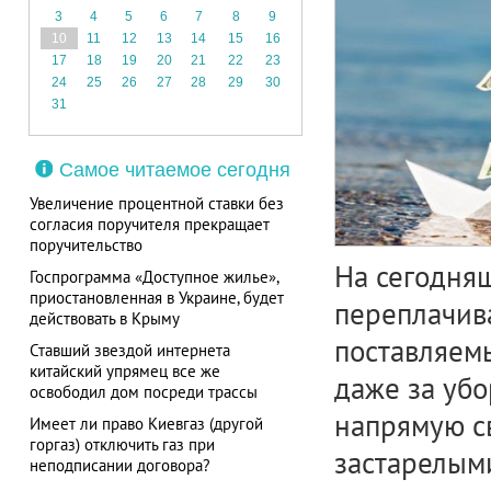
3
4
5
6
7
8
9
10
11
12
13
14
15
16
17
18
19
20
21
22
23
24
25
26
27
28
29
30
31
Самое читаемое сегодня
Увеличение процентной ставки без
согласия поручителя прекращает
поручительство
На сегодня
Госпрограмма «Доступное жилье»,
приостановленная в Украине, будет
переплачива
действовать в Крыму
поставляемы
Ставший звездой интернета
китайский упрямец все же
даже за уб
освободил дом посреди трассы
напрямую с
Имеет ли право Киевгаз (другой
горгаз) отключить газ при
застарелым
неподписании договора?