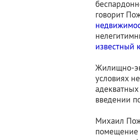
беспардонн
говорит По
недвижимос
нелегитимн
известный 
Жилищно-эк
условиях не
адекватных 
введении по
Михаил Пожи
помещение н