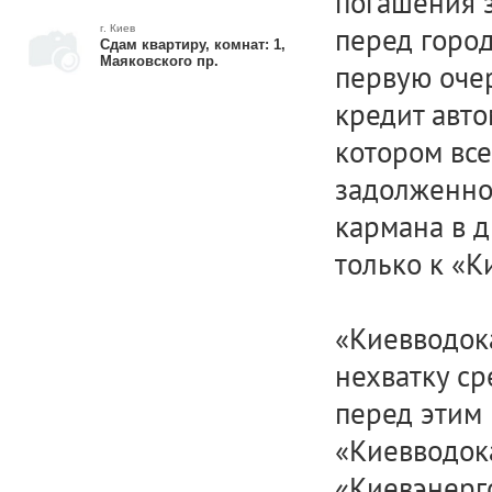
погашения 
перед горо
г. Киев
Сдам квартиру, комнат: 1,
Маяковского пр.
первую оче
кредит авто
котором все
задолженно
кармана в д
только к «К
«Киевводок
нехватку ср
перед этим 
«Киевводока
«Киевэнерго