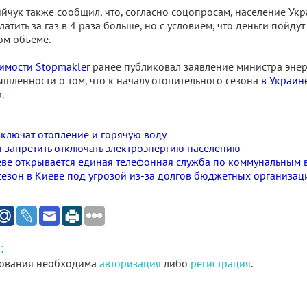
йчук также сообщил, что, согласно соцопросам, население Ук
атить за газ в 4 раза больше, но с условием, что деньги пойдут
ом объеме.
имости Stopmakler
ранее публиковал заявление министра энер
шленности о том, что к началу отопительного сезона
в Украине
а
.
включат отопление и горячую воду
т запретить отключать электроэнергию населению
еве открывается единая телефонная служба по коммунальным
езон в Киеве под угрозой из-за долгов бюджетных организаци
:
ования необходима
авторизация
либо
регистрация
.