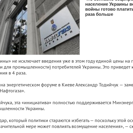
население Украины в
войны готово платить 
раза больше
ины» не исключает введения уже в этом году единой цены на г
 и для промышленности) потребителей Украины. Это приведет
ния в 4 раза.
 на энергетическом форуме в Киеве Александр Тодийчук — заме
Нафтогаза».
йчука, эта «инициатива» полностью поддерживается Минэнерг
ышленности Украины.
дар, который политики стараются избегать — поскольку этой о
начительной мере может повлиять возмущение населения», — ск