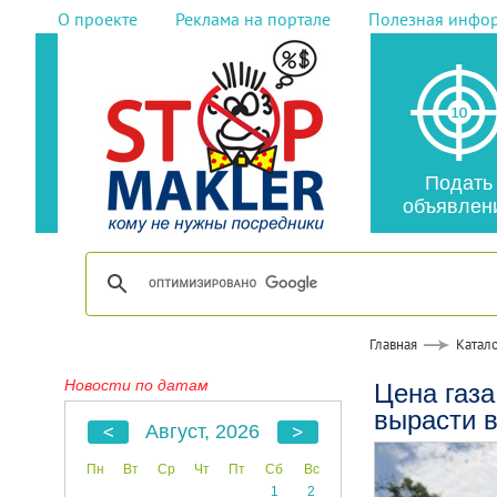
О проекте
Реклама на портале
Полезная инфо
Подать
объявлен
Главная
Катало
Новости по датам
Цена газа
вырасти в
Август, 2026
Пн
Вт
Ср
Чт
Пт
Сб
Вс
1
2