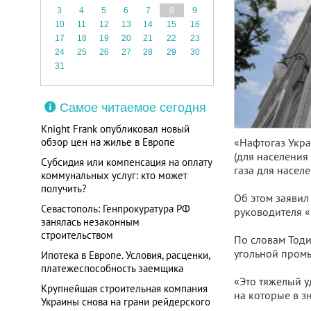
3
4
5
6
7
8
9
10
11
12
13
14
15
16
17
18
19
20
21
22
23
24
25
26
27
28
29
30
31
Самое читаемое сегодня
Knight Frank опубликовал новый
обзор цен на жилье в Европе
«Нафтогаз Укра
(для населения
Субсидия или компенсация на оплату
газа для населе
коммунальных услуг: кто может
получить?
Об этом заявил
Севастополь: Генпрокуратура РФ
руководителя «
занялась незаконным
строительством
По словам Тоди
угольной пром
Ипотека в Европе. Условия, расценки,
платежеспособность заемщика
«Это тяжелый у
Крупнейшая строительная компания
на которые в з
Украины снова на грани рейдерского