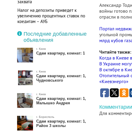
захвата
Александр Тоди
Налог на депозиты приведет к
войны готово пл
увеличению процентных ставок по
отрасли в полн
кредитам – АУБ
Портал недвиж
Последние добавленные
угольной промы
объявления
млрд кубов газ
г. Киев
Читайте также:
Сдам квартиру, комнат: 1
Когда в Киеве 
В Украине могу
В октябре в Ки
г. Киев
Отопительный с
Сдам квартиру, комнат: 1,
Чудновського
«Киевэнерго»
г. Киев
Сдам квартиру, комнат: 1,
Малышко Андрея
Комментарии
Для комментир
г. Борисполь
Сдам квартиру, комнат: 1,
Район 3 школы