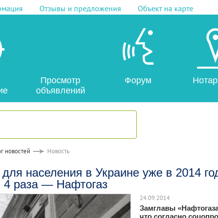
рмация
Отзывы и предложения
Объект на карте
Просмотр
Форум
Нотар
ие
объявлений
г новостей
Новость
 для населения в Украине уже в 2014 го
 4 раза — Нафтогаз
24.09.2014
Замглавы «Нафтогаза
что согласно соцопро