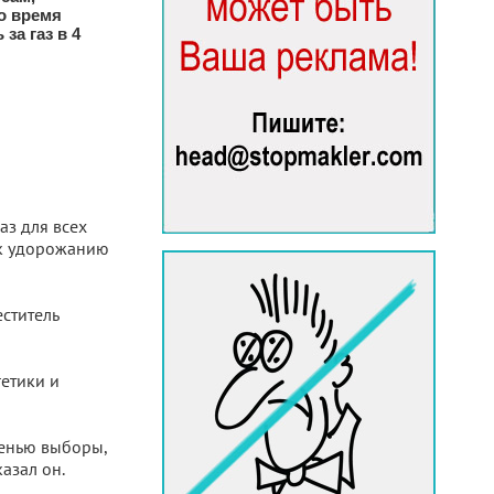
о время
за газ в 4
аз для всех
 к удорожанию
ститель
етики и
сенью выборы,
азал он.