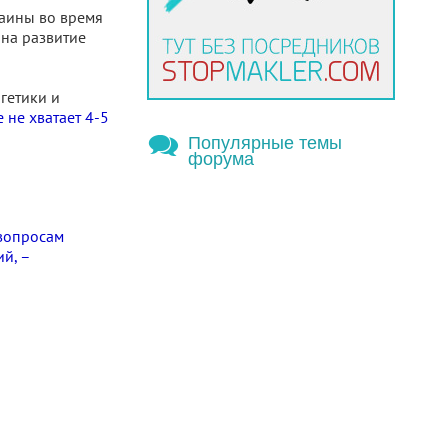
раины во время
 на развитие
гетики и
 не хватает 4-5
Популярные темы
форума
 вопросам
й, –