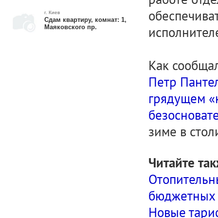
обеспечиват
г. Киев
Сдам квартиру, комнат: 1,
Маяковского пр.
исполнителе
Как сообща
Петр Пантел
грядущем «
безосноват
зиме в стол
Читайте так
Отопительны
бюджетных 
Новые тариф