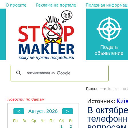
О проекте
Реклама на портале
Полезная информац
Подать
объявление
Главная
Каталог нов
Новости по датам
Источник:
Киї
В октябре
Август, 2026
телефонн
Пн
Вт
Ср
Чт
Пт
Сб
Вс
вопросам
1
2