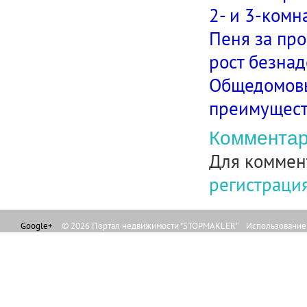
2- и 3-комн
Пеня за про
рост безнад
Общедомовые
преимущест
Комментар
Для коммен
регистраци
Google+
© 2026 Портал недвижимости "STOPMAKLER" Использование л