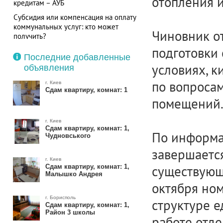
отопления и 
кредитам – АУБ
Субсидия или компенсация на оплату
коммунальных услуг: кто может
Чиновник о
получить?
подготовки 
Последние добавленные
условиях, к
объявления
по вопроса
г. Киев
Сдам квартиру, комнат: 1
помещений
г. Киев
Сдам квартиру, комнат: 1,
По информа
Чудновського
завершаетс
г. Киев
Сдам квартиру, комнат: 1,
существующ
Малышко Андрея
октября но
г. Борисполь
структуре е
Сдам квартиру, комнат: 1,
Район 3 школы
работе отде