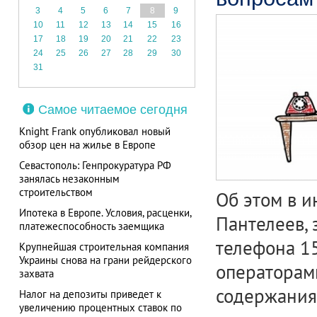
3
4
5
6
7
8
9
10
11
12
13
14
15
16
17
18
19
20
21
22
23
24
25
26
27
28
29
30
31
Самое читаемое сегодня
Knight Frank опубликовал новый
обзор цен на жилье в Европе
Севастополь: Генпрокуратура РФ
занялась незаконным
строительством
Об этом в 
Ипотека в Европе. Условия, расценки,
Пантелеев, 
платежеспособность заемщика
телефона 15
Крупнейшая строительная компания
Украины снова на грани рейдерского
операторам
захвата
содержания
Налог на депозиты приведет к
увеличению процентных ставок по