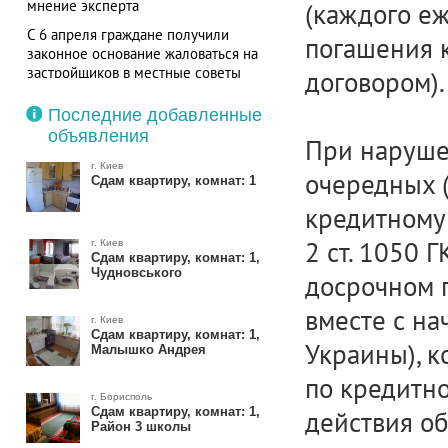
мнение эксперта
(каждого еж
С 6 апреля граждане получили
погашения 
законное основание жаловаться на
застройщиков в местные советы
договором).
Последние добавленные
объявления
При наруше
г. Киев
очередных (
Сдам квартиру, комнат: 1
кредитному 
2 ст. 1050 
г. Киев
Сдам квартиру, комнат: 1,
Чудновського
досрочном п
вместе с на
г. Киев
Сдам квартиру, комнат: 1,
Украины), к
Малышко Андрея
по кредитно
г. Борисполь
Сдам квартиру, комнат: 1,
действия об
Район 3 школы