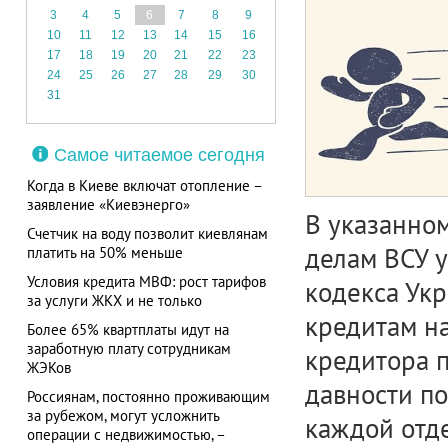
3
4
5
6
7
8
9
10
11
12
13
14
15
16
17
18
19
20
21
22
23
24
25
26
27
28
29
30
31
Самое читаемое сегодня
Когда в Киеве включат отопление –
заявление «Киевэнерго»
В указанно
Счетчик на воду позволит киевлянам
делам ВСУ у
платить на 50% меньше
Условия кредита МВФ: рост тарифов
кодекса Укр
за услуги ЖКХ и не только
кредитам на
Более 65% квартплаты идут на
заработную плату сотрудникам
кредитора п
ЖЭКов
давности по
Россиянам, постоянно проживающим
за рубежом, могут усложнить
каждой отд
операции с недвижимостью, –