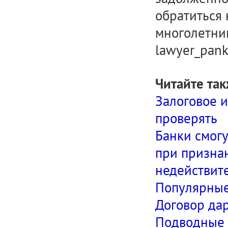
обратиться 
многолетним
lawyer_pan
Читайте так
Залоговое и
проверять
Банки смог
при призна
недействит
Популярные
Договор да
Подводные