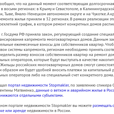
сообщил, что на данный момент соответствующая долгосрочна
 в восьми регионах: в Крыму и Севастополе, в Калининградской
и, Тыве, Ямало-Ненецком автономном округе и на Чукотке. А 
емонта жилья приняли в 32 регионах. В рамках реализации э
ехлетний график, в котором ремонт конкретных домов распис
 г. Госдума РФ приняла закон, регулирующий создание специа
ансирования капремонта многоквартирных домов. Данным за
ельные ежемесячные взносы для собственников квартир. Что
вои системы капремонта, регионам необходимо принять соот
еделить размер взносов собственников квартир на ремонт дом
льных операторов, которые будут выступать в качестве накопит
 Жильцы российских многоквартирных домов смогут самостоя
м образом им будет удобней вносить платежи за капитальный 
ьных операторов либо на специальный счет конкретного дома.
бщал
портал недвижимости Stopmakler
, по заявлению спикера 
ентины Матвиенко,
данные о ветхом и аварийном жилье в Рос
анижаются отдельными субъектами
.
ном портале недвижимости Stopmakler вы можете
размещать 
ке или аренде
недвижимости в России.