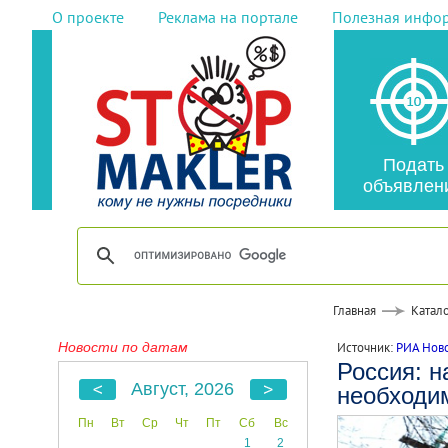
О проекте
Реклама на портале
Полезная инфо
Подать
объявлен
Главная
Катало
Новости по датам
Источник:
РИА Нов
Россия: н
Август, 2026
необходи
Пн
Вт
Ср
Чт
Пт
Сб
Вс
1
2