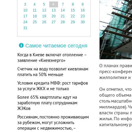
3
4
5
6
7
8
9
10
11
12
13
14
15
16
17
18
19
20
21
22
23
24
25
26
27
28
29
30
31
Самое читаемое сегодня
Когда в Киеве включат отопление –
заявление «Киевэнерго»
О планах прави
Счетчик на воду позволит киевлянам
пресс-конферен
платить на 50% меньше
жилполитике и
Условия кредита МВФ: рост тарифов
за услуги ЖКХ и не только
Он отметил, чт
общего объема
Более 65% квартплаты идут на
столь масштабн
заработную плату сотрудникам
миллиардов). Ч
ЖЭКов
власти страны 
Россиянам, постоянно проживающим
жилья. По инфо
за рубежом, могут усложнить
капитальному р
операции с недвижимостью, –