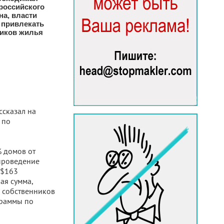
российского
на, власти
 привлекать
ников жилья
ссказал на
 по
% домов от
проведение
 $163
ая сумма,
и собственников
граммы по