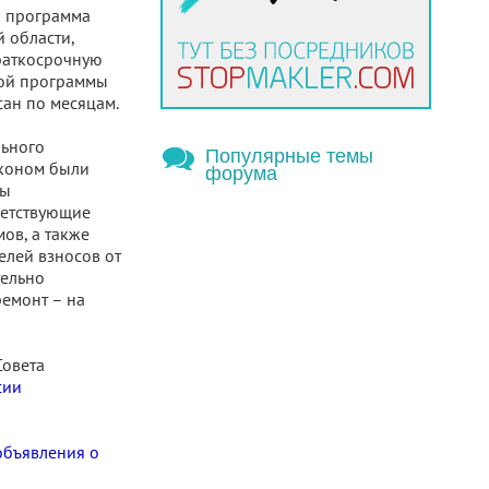
я программа
 области,
краткосрочную
той программы
ан по месяцам.
льного
Популярные темы
коном были
форума
бы
ветствующие
ов, а также
елей взносов от
тельно
ремонт – на
Совета
сии
объявления о