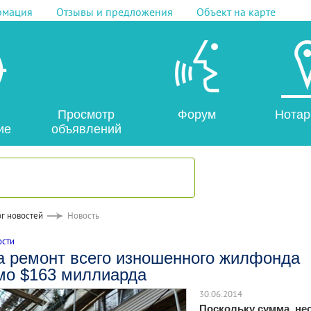
рмация
Отзывы и предложения
Объект на карте
Просмотр
Форум
Нотар
ие
объявлений
г новостей
Новость
ости
а ремонт всего изношенного жилфонда
мо $163 миллиарда
30.06.2014
Поскольку сумма, не