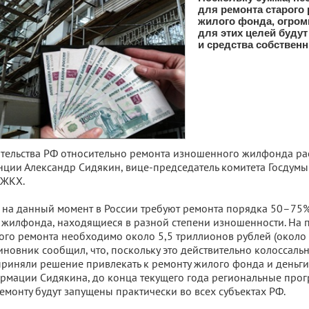
для ремонта старого 
жилого фонда, огром
для этих целей будут
и средства собствен
тельства РФ относительно ремонта изношенного жилфонда ра
ции Александр Сидякин, вице-председатель комитета Госдумы
 ЖКХ.
о на данный момент в России требуют ремонта порядка 50–75
 жилфонда, находящиеся в разной степени изношенности. На 
ого ремонта необходимо около 5,5 триллионов рублей (около
иновник сообщил, что, поскольку это действительно колоссальн
приняли решение привлекать к ремонту жилого фонда и деньг
рмации Сидякина, до конца текущего года региональные про
емонту будут запущены практически во всех субъектах РФ.