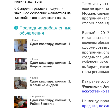
мнение эксперта
Также депутат 
еще не принята
С 6 апреля граждане получили
законное основание жаловаться на
Москве, Карели
застройщиков в местные советы
программу капр
сформирован тр
Последние добавленные
В декабре 2012
объявления
механизма фин
г. Киев
введены обязат
Сдам квартиру, комнат: 1
сформировать с
программы, опр
создать специа
г. Киев
собственников.
Сдам квартиру, комнат: 1,
выбирать, каки
Чудновського
счета регионал
г. Киев
Как ранее соо
Сдам квартиру, комнат: 1,
Малышко Андрея
Федерации Вал
искусственно з
г. Борисполь
Сдам квартиру, комнат: 1,
На международ
Район 3 школы
продаже, покуп