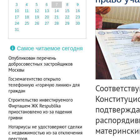
3
4
5
6
7
8
9
10
11
12
13
14
15
16
17
18
19
20
21
22
23
24
25
26
27
28
29
30
31
Самое читаемое сегодня
Опубликован перечень
добросовестных застройщиков
Москвы
Госземагентство открыло
телефонную «горячую линию» для
Соответств
граждан
Конституци
Строительство инвестируемого
Фирташем ЖК Respublika
подтвержда
приостановлено из-за падения
гривни
распорядив
Нотариусы не удостоверяют сделки
матерински
с недвижимостью из-за отключения
реестров