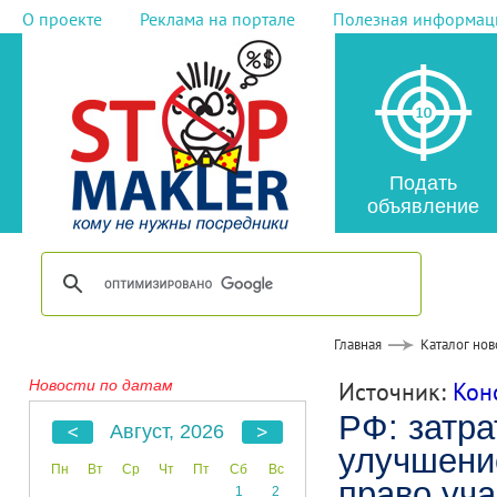
О проекте
Реклама на портале
Полезная информац
Подать
объявление
Главная
Каталог нов
Новости по датам
Источник:
Кон
РФ: затра
Август, 2026
улучшени
Пн
Вт
Ср
Чт
Пт
Сб
Вс
право уч
1
2