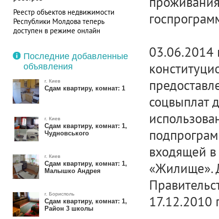
проживания,
Реестр объектов недвижимости
госпрограм
Республики Молдова теперь
доступен в режиме онлайн
Обещание Кличко не выполнено — в
03.06.2014 
Киеве без горячей воды остаются
Последние добавленные
более 700 потребителей
конституцио
объявления
предоставл
г. Киев
Сдам квартиру, комнат: 1
соцвыплат д
использован
г. Киев
Сдам квартиру, комнат: 1,
подпрограм
Чудновського
входящей в
г. Киев
Сдам квартиру, комнат: 1,
«Жилище». 
Малышко Андрея
Правительс
г. Борисполь
17.12.2010 г.
Сдам квартиру, комнат: 1,
Район 3 школы