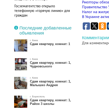
Риелторы обяз
Госземагентство открыло
Правительство
телефонную «горячую линию» для
Налог на жилую
граждан
В Украине акт
Оплату за аренду квартир в Киеве
переводят в гривни
Последние добавленные
объявления
Комментарии
г. Киев
Для комментир
Сдам квартиру, комнат: 1
г. Киев
Сдам квартиру, комнат: 1,
Чудновського
г. Киев
Сдам квартиру, комнат: 1,
Малышко Андрея
г. Борисполь
Сдам квартиру, комнат: 1,
Район 3 школы