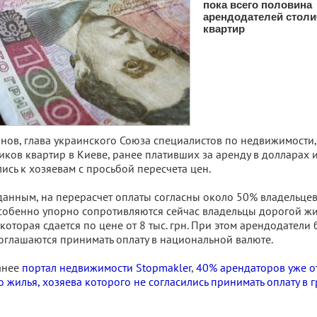
пока всего половина
арендодателей стол
квартир
нов, глава украинского Союза специалистов по недвижимости,
ков квартир в Киеве, ранее плативших за аренду в долларах 
лись к хозяевам с просьбой пересчета цен.
анным, на перерасчет оплаты согласны около 50% владельцев
собенно упорно сопротивляются сейчас владельцы дорогой ж
которая сдается по цене от 8 тыс. грн. При этом арендодатели
оглашаются принимать оплату в национальной валюте.
анее
портал недвижимости Stopmakler
,
40% арендаторов уже от
о жилья, хозяева которого не согласились принимать оплату в 