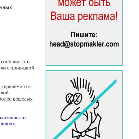
ичных
 сообщил, что
или с привязкой
 сдаваемого в
илой
 более дешевых
казались от
гривнях
.