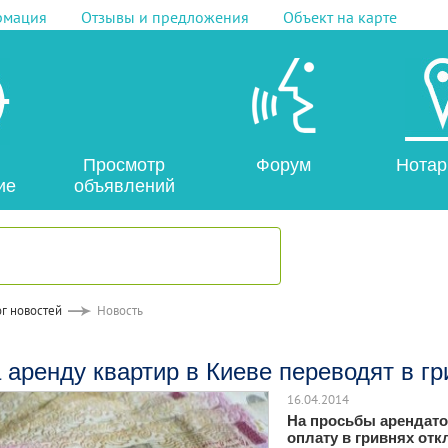
рмация
Отзывы и предложения
Объект на карте
Просмотр
Форум
Нотар
ие
объявлений
г новостей
Новость
 аренду квартир в Киеве переводят в гр
16.04.2014
На просьбы арендато
оплату в гривнях отк