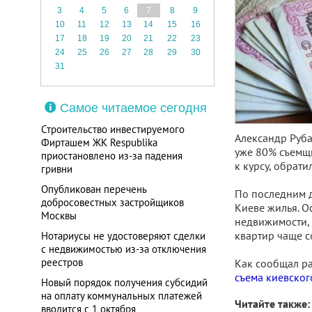
3
4
5
6
7
8
9
10
11
12
13
14
15
16
17
18
19
20
21
22
23
24
25
26
27
28
29
30
31
Самое читаемое сегодня
Строительство инвестируемого
Александр Руба
Фирташем ЖК Respublika
уже 80% съемщи
приостановлено из-за падения
к курсу, обрати
гривни
Опубликован перечень
По последним д
добросовестных застройщиков
Киеве жилья. О
Москвы
недвижимости, 
квартир чаще с
Нотариусы не удостоверяют сделки
с недвижимостью из-за отключения
реестров
Как сообщал р
съема киевског
Новый порядок получения субсидий
на оплату коммунальных платежей
Читайте также:
вводится с 1 октября