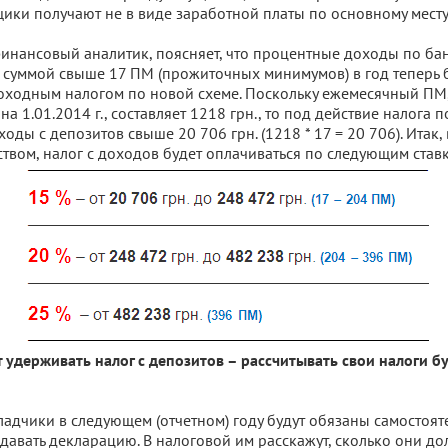
ики получают не в виде заработной платы по основному месту
инансовый аналитик, поясняет, что процентные доходы по ба
суммой свыше 17 ПМ (прожиточных минимумов) в год теперь 
оходным налогом по новой схеме. Поскольку ежемесячный ПМ
а 1.01.2014 г., составляет 1218 грн., то под действие налога п
ды с депозитов свыше 20 706 грн. (1218 * 17 = 20 706). Итак, 
ством, налог с доходов будет оплачиваться по следующим став
т удерживать налог с депозитов – рассчитывать свои налоги б
адчики в следующем (отчетном) году будут обязаны самостоят
давать декларацию. В налоговой им расскажут, сколько они до