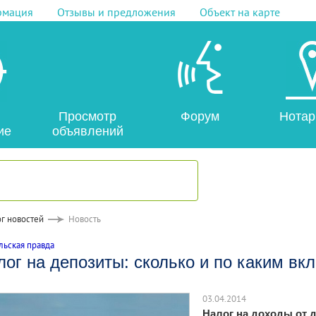
рмация
Отзывы и предложения
Объект на карте
Просмотр
Форум
Нотар
ие
объявлений
г новостей
Новость
ьская правда
ог на депозиты: сколько и по каким вк
03.04.2014
Налог на доходы от д