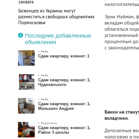
захвата
налогоплательщ
Беженцев из Украины могут
Эрик Найман, ф
разместить в свободных общежитиях
Подмосковья
вкладам общей 
облагаться под
установленный н
Последние добавленные
процентные дохо
объявления
с законодатель
г. Киев
Сдам квартиру, комнат: 1
г. Киев
Сдам квартиру, комнат: 1,
Чудновського
г. Киев
Сдам квартиру, комнат: 1,
Малышко Андрея
Банки не стану
.
вкладчики
г. Борисполь
Сдам квартиру, комнат: 1,
Депозитные вкл
Район 3 школы
налоговую и по