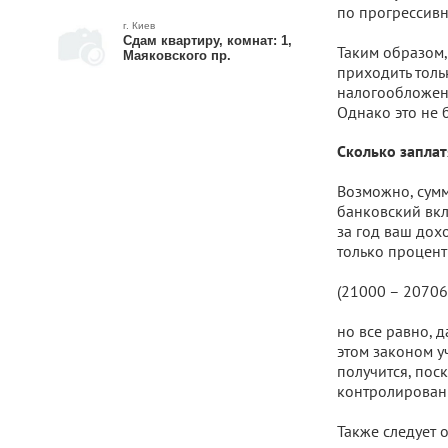
по прогрессивн
г. Киев
Сдам квартиру, комнат: 1,
Таким образом,
Маяковского пр.
приходить толь
налогообложени
Однако это не 
Сколько заплат
Возможно, сумма
банковский вкл
за год ваш дохо
только процент
(21000 – 20706) 
но все равно, д
этом законом у
получится, пос
контролировани
Также следует 