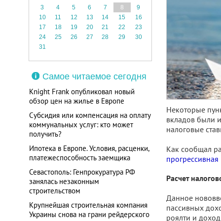
3
4
5
6
7
8
9
10
11
12
13
14
15
16
17
18
19
20
21
22
23
24
25
26
27
28
29
30
31
Самое читаемое сегодня
Knight Frank опубликовал новый
обзор цен на жилье в Европе
Некоторые пун
Субсидия или компенсация на оплату
вкладов были и
коммунальных услуг: кто может
налоговые став
получить?
Ипотека в Европе. Условия, расценки,
Как сообщал р
платежеспособность заемщика
прогрессивная 
Севастополь: Генпрокуратура РФ
Расчет налогов
занялась незаконным
строительством
Данное нововвед
Крупнейшая строительная компания
пассивных дохо
Украины снова на грани рейдерского
роялти и доход