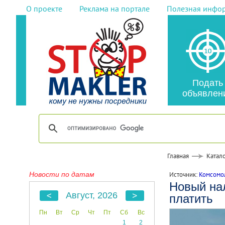
О проекте
Реклама на портале
Полезная инфо
Подать
объявлен
Главная
Катало
Новости по датам
Источник:
Комсомол
Новый нал
Август, 2026
платить
Пн
Вт
Ср
Чт
Пт
Сб
Вс
1
2