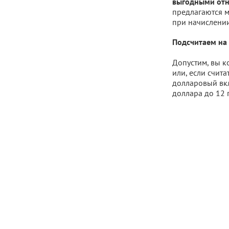
выгодными отн
предлагаются м
при начислении
Подсчитаем на
Допустим, вы к
или, если счита
долларовый вкл
доллара до 12 