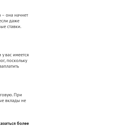
а – она начнет
 если даже
ые ставки.
 у вас имеется
ог, поскольку
заплатить
оговую. При
ые вклады не
азаться более