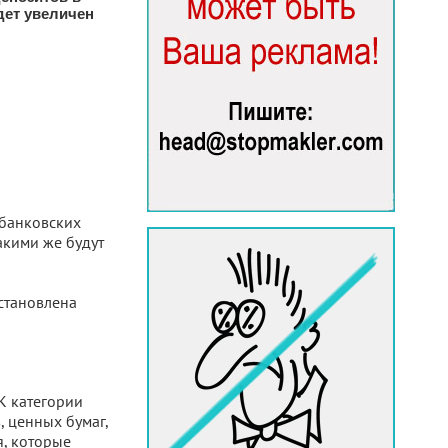
ет увеличен
 банковских
акими же будут
установлена
 К категории
 ценных бумаг,
я, которые