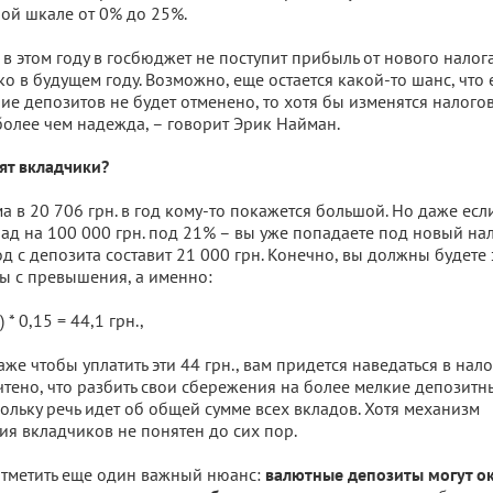
ой шкале от 0% до 25%.
 в этом году в госбюджет не поступит прибыль от нового налог
ко в будущем году. Возможно, еще остается какой-то шанс, что
е депозитов не будет отменено, то хотя бы изменятся налогов
более чем надежда, – говорит Эрик Найман.
ят вкладчики?
 в 20 706 грн. в год кому-то покажется большой. Но даже если
ад на 100 000 грн. под 21% – вы уже попадаете под новый нал
д с депозита составит 21 000 грн. Конечно, вы должны будете 
ы с превышения, а именно:
* 0,15 = 44,1 грн.,
аже чтобы уплатить эти 44 грн., вам придется наведаться в нал
чтено, что разбить свои сбережения на более мелкие депозитн
кольку речь идет об общей сумме всех вкладов. Хотя механизм
я вкладчиков не понятен до сих пор.
отметить еще один важный нюанс:
валютные депозиты могут ок