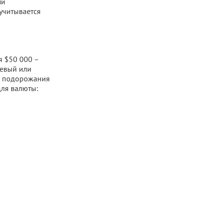
ми
 учитывается
я $50 000 –
невый или
го подорожания
для валюты: