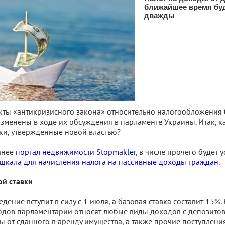
ближайшее время буд
дважды
кты «антикризисного закона» относительно налогообложения
зменены в ходе их обсуждения в парламенте Украины. Итак, к
ки, утвержденные новой властью?
анее
портал недвижимости Stopmakler
, в числе прочего будет 
шкала для начисления налога на пассивные доходы граждан
.
ой ставки
ение вступит в силу с 1 июля, а базовая ставка составит 15%.
дов парламентарии относят любые виды доходов с депозитов,
ы от сданного в аренду имущества, а также прочие поступлени