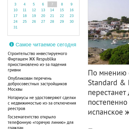
3
4
5
6
7
8
9
10
11
12
13
14
15
16
17
18
19
20
21
22
23
24
25
26
27
28
29
30
31
Самое читаемое сегодня
Строительство инвестируемого
Фирташем ЖК Respublika
приостановлено из-за падения
гривни
По мнению 
Опубликован перечень
Standard & 
добросовестных застройщиков
Москвы
перестанет 
Нотариусы не удостоверяют сделки
постепенно 
с недвижимостью из-за отключения
реестров
испанское ж
Госземагентство открыло
телефонную «горячую линию» для
граждан