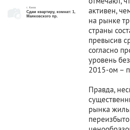
отмечают, ч
активен, че
г. Киев
Сдам квартиру, комнат: 1,
Маяковского пр.
на рынке тр
страны сост
превысив ср
согласно пр
уровень без
2015-ом – п
Правда, нес
существенн
рынка жилья
переизбыток
ценообразо