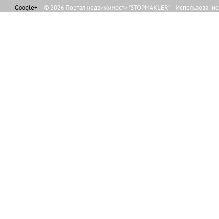
Google+
© 2026 Портал недвижимости "STOPMAKLER" Использование л