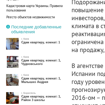
Подорожани
Кадастровая карта Украины. Правила
повышение 
пользования
инвесторов,
Реестр объектов недвижимости
Республики Молдова теперь
климата в с
доступен в режиме онлайн
Последние добавленные
объявления
реактиваци
г. Киев
ограничена 
Сдам квартиру, комнат: 1
на продажу,
г. Киев
Сдам квартиру, комнат: 1,
В агентстве
Чудновського
Испании под
г. Киев
Сдам квартиру, комнат: 1,
году уровен
Малышко Андрея
прогнозирую
г. Борисполь
2016-ом – п
Сдам квартиру, комнат: 1,
Район 3 школы