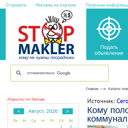
О проекте
Реклама на портале
Полезная информац
Подать
объявление
Главная
Каталог нов
Новости по датам
Источник:
Сег
Кому пол
Август, 2026
коммунал
Пн
Вт
Ср
Чт
Пт
Сб
Вс
1
2