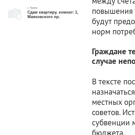
между счета
повышения 
г. Киев
Сдам квартиру, комнат: 1,
Маяковского пр.
будут предо
норм потре
Граждане т
случае неп
В тексте по
назначаться
местных орг
советов. Ис
субвенции 
бюджета.