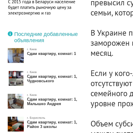
превысил с
С 2015 года в Беларуси население
будет платить рыночную цену за
семьи, кото
электроэнергию и газ
В Украине 
Последние добавленные
объявления
заморожен в
г. Киев
месяц.
Сдам квартиру, комнат: 1
Если у кого
г. Киев
Сдам квартиру, комнат: 1,
отсутствуют
Чудновського
семейного д
г. Киев
Сдам квартиру, комнат: 1,
уровне про
Малышко Андрея
г. Борисполь
Объем субс
Сдам квартиру, комнат: 1,
Район 3 школы