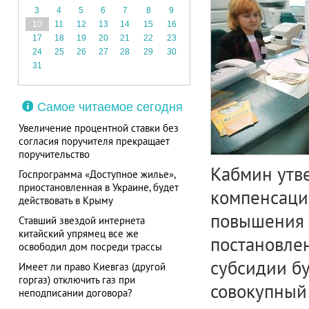
3
4
5
6
7
8
9
10
11
12
13
14
15
16
17
18
19
20
21
22
23
24
25
26
27
28
29
30
31
Самое читаемое сегодня
Увеличение процентной ставки без
согласия поручителя прекращает
поручительство
Кабмин утв
Госпрограмма «Доступное жилье»,
приостановленная в Украине, будет
компенсаци
действовать в Крыму
повышения 
Ставший звездой интернета
китайский упрямец все же
постановлен
освободил дом посреди трассы
субсидии бу
Имеет ли право Киевгаз (другой
горгаз) отключить газ при
совокупный 
неподписании договора?