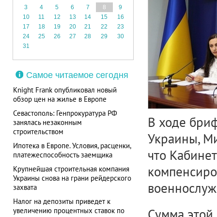
3
4
5
6
7
8
9
10
11
12
13
14
15
16
17
18
19
20
21
22
23
24
25
26
27
28
29
30
31
Самое читаемое сегодня
Knight Frank опубликовал новый
обзор цен на жилье в Европе
Севастополь: Генпрокуратура РФ
В ходе бриф
занялась незаконным
строительством
Украины, М
Ипотека в Европе. Условия, расценки,
что Кабине
платежеспособность заемщика
компенсиро
Крупнейшая строительная компания
Украины снова на грани рейдерского
военнослуж
захвата
Налог на депозиты приведет к
увеличению процентных ставок по
Сумма этой 