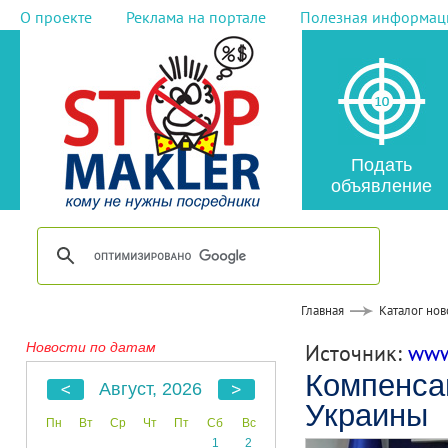
О проекте
Реклама на портале
Полезная информац
Подать
объявление
Главная
Каталог нов
Новости по датам
Источник:
www
Компенса
Август, 2026
Украины
Пн
Вт
Ср
Чт
Пт
Сб
Вс
1
2