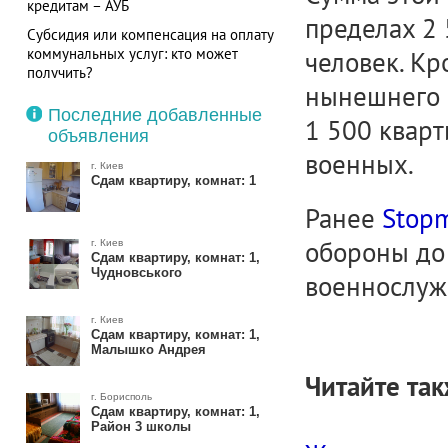
кредитам – АУБ
пределах 2 
Субсидия или компенсация на оплату
коммунальных услуг: кто может
человек. Кр
получить?
нынешнего 
Последние добавленные
1 500 квар
объявления
военных.
г. Киев
Сдам квартиру, комнат: 1
Ранее
Stopm
обороны до 
г. Киев
Сдам квартиру, комнат: 1,
Чудновського
военнослуж
г. Киев
Сдам квартиру, комнат: 1,
Малышко Андрея
Читайте так
г. Борисполь
Сдам квартиру, комнат: 1,
Район 3 школы