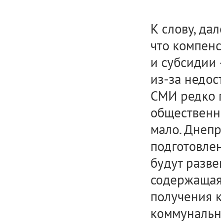
К слову, да
что компен
и субсидии 
из-за недос
СМИ редко 
общественн
мало. Днеп
подготовле
будут разве
содержащая
получения 
коммунальны