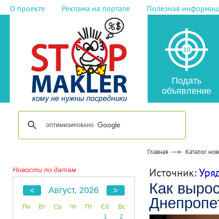
О проекте
Реклама на портале
Полезная информац
Подать
объявление
Главная
Каталог нов
Новости по датам
Источник:
Уряд
Как выро
Август, 2026
Днепропе
Пн
Вт
Ср
Чт
Пт
Сб
Вс
1
2