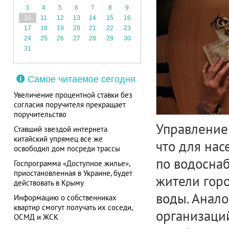
3
4
5
6
7
8
9
10
11
12
13
14
15
16
17
18
19
20
21
22
23
24
25
26
27
28
29
30
31
Самое читаемое сегодня
Увеличение процентной ставки без
согласия поручителя прекращает
поручительство
Управление
Ставший звездой интернета
китайский упрямец все же
что для нас
освободил дом посреди трассы
по водоснаб
Госпрограмма «Доступное жилье»,
приостановленная в Украине, будет
жители горо
действовать в Крыму
воды. Анал
Информацию о собственниках
квартир смогут получать их соседи,
организаций
ОСМД и ЖСК