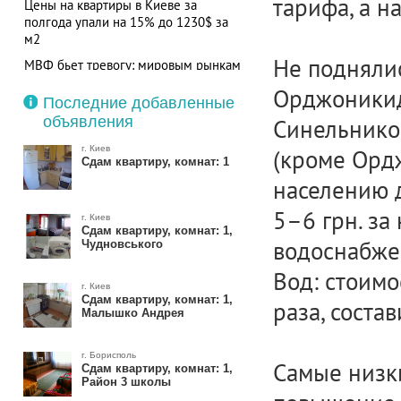
тарифа, а н
Цены на квартиры в Киеве за
полгода упали на 15% до 1230$ за
м2
Не подняли
МВФ бьет тревогу: мировым рынкам
недвижимости грозит обвал
Орджоникид
Последние добавленные
объявления
Синельников
г. Киев
(кроме Орд
Сдам квартиру, комнат: 1
населению 
5–6 грн. за
г. Киев
Сдам квартиру, комнат: 1,
водоснабже
Чудновського
Вод: стоимо
г. Киев
Сдам квартиру, комнат: 1,
раза, состав
Малышко Андрея
г. Борисполь
Самые низки
Сдам квартиру, комнат: 1,
Район 3 школы