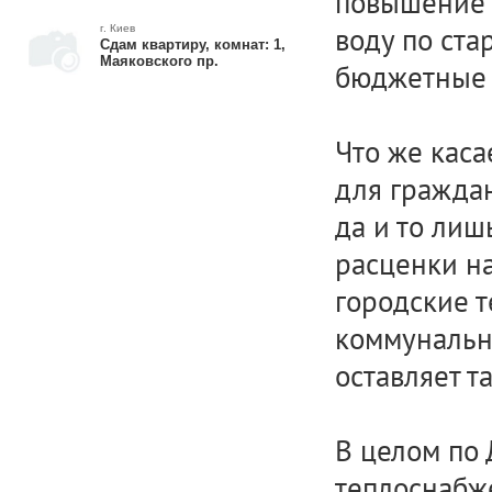
повышение п
воду по ста
г. Киев
Сдам квартиру, комнат: 1,
Маяковского пр.
бюджетные о
Что же каса
для гражда
да и то ли
расценки на
городские т
коммунальн
оставляет т
В целом по 
теплоснабж