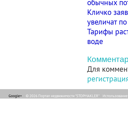
обычных пот
Кличко заяв
увеличат п
Тарифы раст
воде
Комментар
Для коммен
регистраци
Google+
© 2026 Портал недвижимости "STOPMAKLER" Использование л