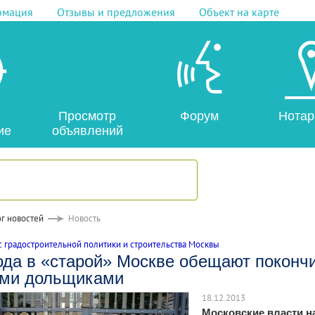
рмация
Отзывы и предложения
Объект на карте
Просмотр
Форум
Нотар
ие
объявлений
г новостей
Новость
 градостроительной политики и строительства Москвы
ода в «старой» Москве обещают покончи
ми дольщиками
18.12.2013
Московские власти н