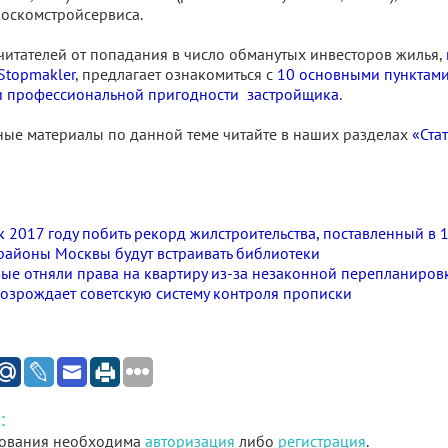
оскомстройсервиса.
читателей от попадания в число обманутых инвесторов жилья,
Stopmakler
, предлагает ознакомиться с
10 основными пунктам
и профессиональной пригодности застройщика
.
ные материалы по данной теме читайте в наших разделах
«Ста
к 2017 году побить рекорд жилстроительства, поставленный в 
районы Москвы будут встраивать библиотеки
ые отняли права на квартиру из-за незаконной перепланиров
озрождает советскую систему контроля прописки
:
ования необходима
авторизация
либо
регистрация
.