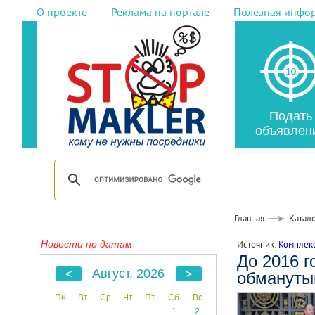
О проекте
Реклама на портале
Полезная инфо
Подать
объявлен
Главная
Катало
Новости по датам
Источник:
Комплекс
До 2016 г
Август, 2026
обмануты
Пн
Вт
Ср
Чт
Пт
Сб
Вс
1
2