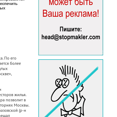
беспечить
тых
а. По его
ается более
утых
скве»,
и
сторов жилья.
ра позволит в
иториях Москвы.
Базовской (р-н
бещал