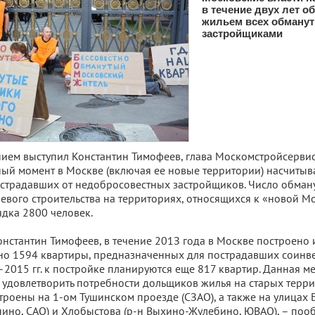
в течение двух лет о
жильем всех обману
застройщиками
нием выступил Константин Тимофеев, глава Москомстройсервис
ный момент в Москве (включая ее новые территории) насчитыв
страдавших от недобросовестных застройщиков. Число обман
евого строительства на территориях, относящихся к «новой Мо
ядка 2800 человек.
нстантин Тимофеев, в течение 201З года в Москве построено 
о 1594 квартиры, предназначенных для пострадавших соинве
2015 гг. к постройке планируются еще 817 квартир. Данная ме
удовлетворить потребности дольщиков жилья на старых терр
троены на 1-ом Тушинском проезде (CЗAO), а также на улицах 
ино, CAO) и Хлобыстова (р-н Выхино-Жулебино, ЮBAO), – поо