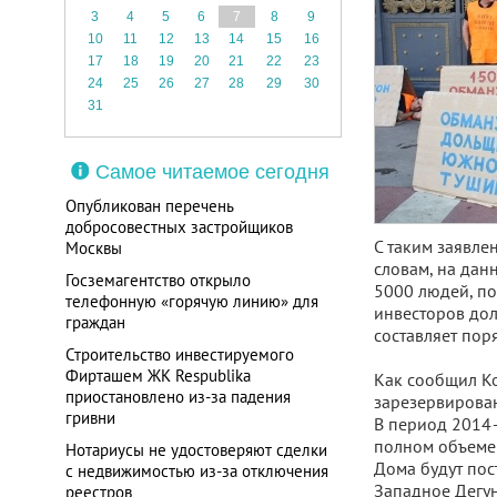
3
4
5
6
7
8
9
10
11
12
13
14
15
16
17
18
19
20
21
22
23
24
25
26
27
28
29
30
31
Самое читаемое сегодня
Опубликован перечень
добросовестных застройщиков
С таким заявле
Москвы
словам, на дан
Госземагентство открыло
5000 людей, по
телефонную «горячую линию» для
инвесторов дол
граждан
составляет пор
Строительство инвестируемого
Фирташем ЖК Respublika
Как сообщил Ко
приостановлено из-за падения
зарезервирован
гривни
В период 2014–
полном объеме 
Нотариусы не удостоверяют сделки
Дома будут пос
с недвижимостью из-за отключения
Западное Дегун
реестров