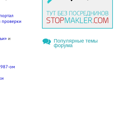
портал
и проверки
тьи»
и
Популярные темы
форума
1987-ом
ки