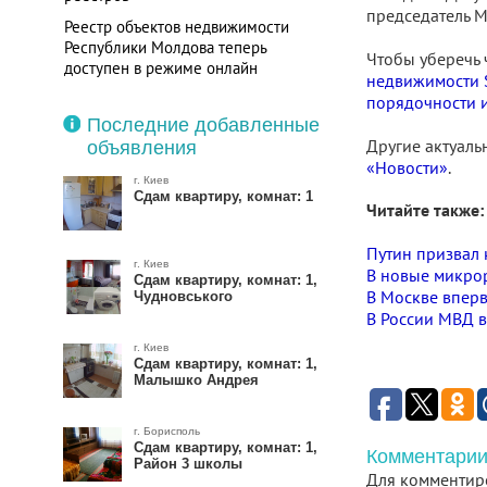
председатель М
Реестр объектов недвижимости
Республики Молдова теперь
Чтобы уберечь 
доступен в режиме онлайн
недвижимости 
Тарифы на газ в Украине для
порядочности 
населения с 1 апреля повышают на
Последние добавленные
280%
Другие актуаль
объявления
«Новости»
.
г. Киев
Сдам квартиру, комнат: 1
Читайте также:
Путин призвал 
г. Киев
В новые микро
Сдам квартиру, комнат: 1,
В Москве вперв
Чудновського
В России МВД в
г. Киев
Сдам квартиру, комнат: 1,
Малышко Андрея
г. Борисполь
Сдам квартиру, комнат: 1,
Комментарии
Район 3 школы
Для комментир