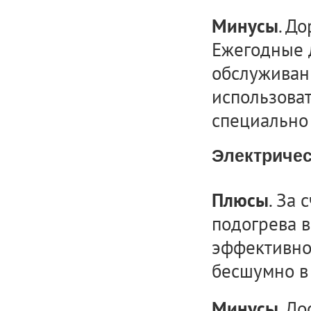
. Д
Минусы
Ежегодные 
обслуживани
использоват
специально
Электриче
. За
Плюсы
подогрева 
эффективно
бесшумно в 
. Д
Минусы