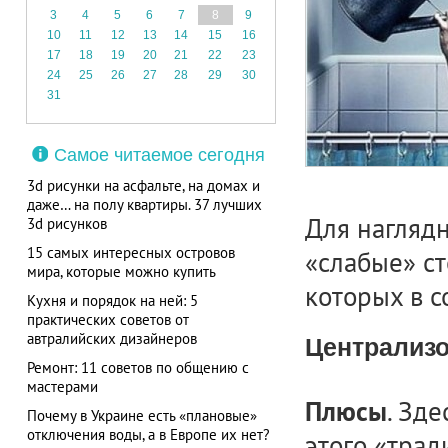
3
4
5
6
7
8
9
10
11
12
13
14
15
16
17
18
19
20
21
22
23
24
25
26
27
28
29
30
31
Самое читаемое сегодня
3d рисунки на асфальте, на домах и
даже… на полу квартиры. 37 лучших
Для нагляд
3d рисунков
15 самых интересных островов
«слабые» ст
мира, которые можно купить
которых в с
Кухня и порядок на ней: 5
практических советов от
автралийских дизайнеров
Централизо
Ремонт: 11 советов по общению с
мастерами
. Зд
Плюсы
Почему в Украине есть «плановые»
отключения воды, а в Европе их нет?
этого «трад