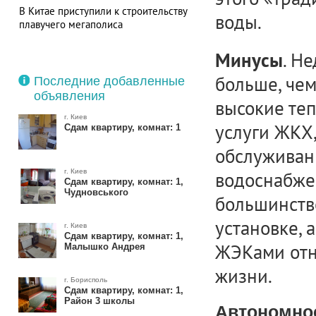
В Китае приступили к строительству
воды.
плавучего мегаполиса
. Н
Минусы
больше, чем
Последние добавленные
объявления
высокие теп
г. Киев
услуги ЖКХ,
Сдам квартиру, комнат: 1
обслуживан
г. Киев
водоснабже
Сдам квартиру, комнат: 1,
Чудновського
большинств
установке, 
г. Киев
Сдам квартиру, комнат: 1,
ЖЭКами отн
Малышко Андрея
жизни.
г. Борисполь
Сдам квартиру, комнат: 1,
Район 3 школы
Автономно