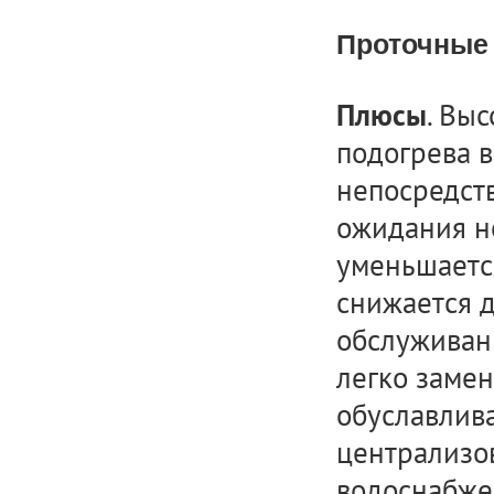
Проточные 
. Вы
Плюсы
подогрева в
непосредст
ожидания не
уменьшаетс
снижается 
обслуживан
легко замен
обуславлива
централизо
водоснабже