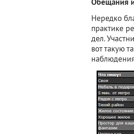
Обещания и
Нередко бла
практике р
дел. Участн
вот такую т
наблюдения