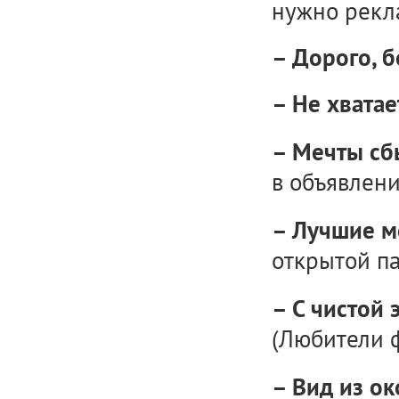
нужно рекла
– Дорого, б
– Не хватае
– Мечты сб
в объявлени
– Лучшие м
открытой па
– С чистой 
(Любители 
– Вид из о