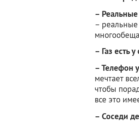
– Реальные
– реальные 
многообещ
– Газ есть у
– Телефон у
мечтает все
чтобы порад
все это имее
– Соседи д