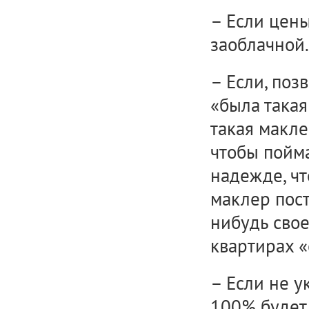
– Если цены
заоблачной.
– Если, поз
«была такая
такая макле
чтобы пойма
надежде, чт
маклер пост
нибудь свое
квартирах «
– Если не у
100% будет