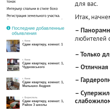
тонах
для вас.
Интерьер спальни в стиле бохо
Итак, начне
Регистрация земельного участка.
Отказы по вине землеустроителей
Последние добавленные
– Панорамн
объявления
любителей 
г. Киев
Сдам квартиру, комнат: 1
– Только д
г. Киев
Сдам квартиру, комнат: 1,
– Отличная
Чудновського
– Гардеропн
г. Киев
Сдам квартиру, комнат: 1,
Малышко Андрея
– Супержил
г. Борисполь
слабожилом
Сдам квартиру, комнат: 1,
Район 3 школы