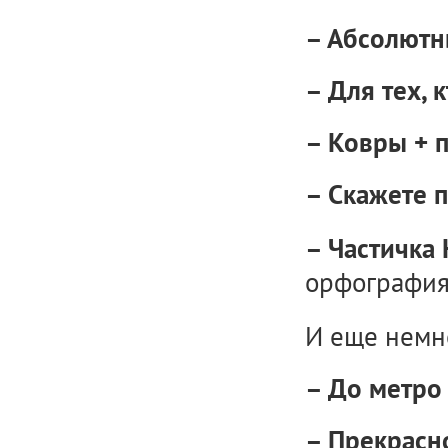
– Абсолютн
– Для тех, 
– Ковры + п
– Скажете п
– Частичка 
орфография
И еще немно
– До метро 
– Прекрасн