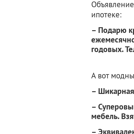
Объявление 
ипотеке:
– Подарю к
ежемесячно
годовых. Те
А вот модн
– Шикарная 
– Суперовый
мебель. Взя
– Эквивален