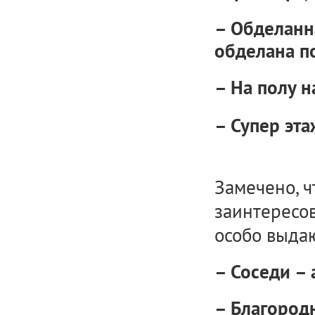
– Обделанн
обделана по
– На полу н
– Супер эта
Замечено, ч
заинтересо
особо выда
– Соседи – 
– Благород