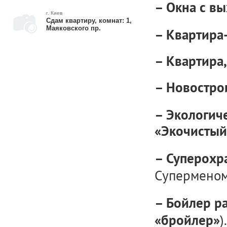
– Окна с вы
г. Киев
Сдам квартиру, комнат: 1,
Маяковского пр.
– Квартира
– Квартира,
– Новостро
– Экологич
«Экочистый
– Суперохр
Суперменом
– Бойлер р
).
«бройлер»