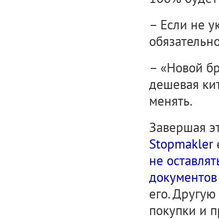
– Если не у
обязательно
– «Новой б
дешевая кит
менять.
Завершая э
Stopmakler
не оставлят
документов
его. Другу
покупки и 