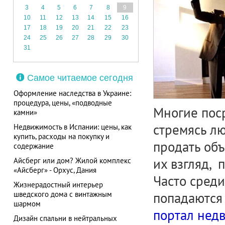
3
4
5
6
7
8
9
10
11
12
13
14
15
16
17
18
19
20
21
22
23
24
25
26
27
28
29
30
31
Самое читаемое сегодня
Оформление наследства в Украине:
процедура, цены, «подводные
Многие пос
камни»
стремясь л
Недвижимость в Испании: цены, как
купить, расходы на покупку и
продать объ
содержание
их взгляд, 
Айсберг или дом? Жилой комплекс
«Айсберг» - Орхус, Дания
Часто среди
Жизнерадостный интерьер
шведского дома с винтажным
попадаются
шармом
портал нед
Дизайн спальни в нейтральных