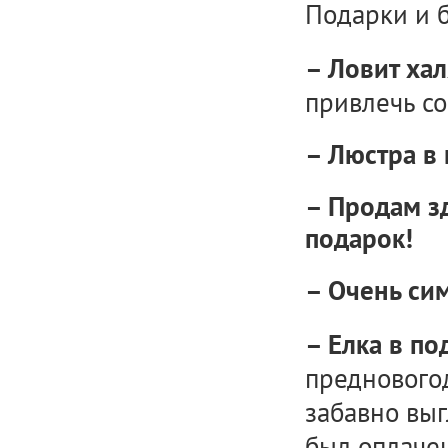
Подарки и 
– Ловит ха
привлечь со
– Люстра в 
– Продам з
подарок!
– Очень си
– Елка в п
предновогод
забавно выг
был оплачен