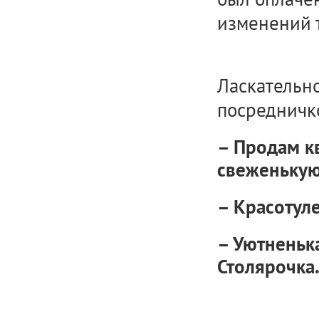
изменений т
Ласкательн
посредничк
– Продам к
свеженькую
– Красотуле
– Уютненьк
Столярочка.