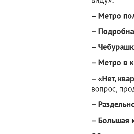
виду»:
– Метро по
– Подробна
– Чебурашк
– Метро в к
– «Нет, ква
вопрос, про
– Раздельно
– Большая к