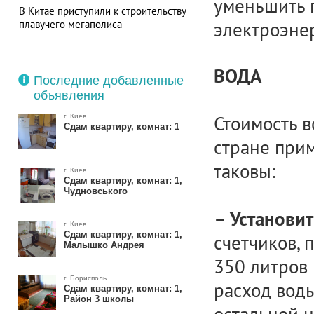
уменьшить п
В Китае приступили к строительству
плавучего мегаполиса
электроэне
ВОДА
Последние добавленные
объявления
Стоимость 
г. Киев
Сдам квартиру, комнат: 1
стране прим
таковы:
г. Киев
Сдам квартиру, комнат: 1,
Чудновського
–
Установит
г. Киев
Сдам квартиру, комнат: 1,
счетчиков, 
Малышко Андрея
350 литров 
г. Борисполь
расход воды
Сдам квартиру, комнат: 1,
Район 3 школы