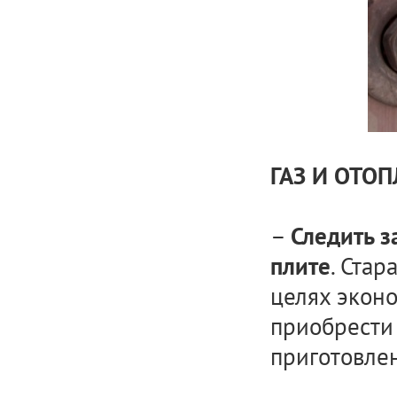
ГАЗ И ОТО
–
Следить з
. Стар
плите
целях экон
приобрести
приготовле