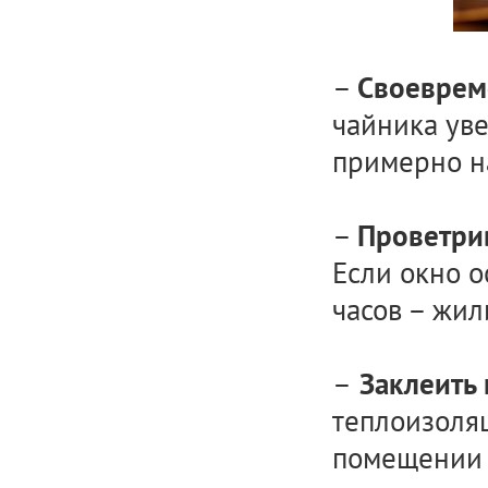
–
Своеврем
чайника уве
примерно на
–
Проветри
Если окно о
часов – жил
–
Заклеить 
теплоизоля
помещении 