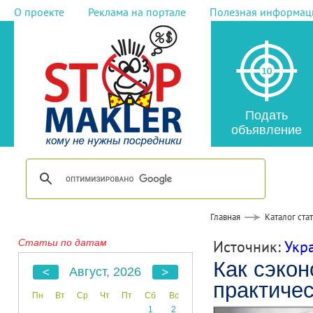
О проекте
Реклама на портале
Полезная информац
Подать
объявление
Главная
Каталог ста
Статьи по датам
Источник:
Укр
Как сэкон
Август, 2026
практиче
Пн
Вт
Ср
Чт
Пт
Сб
Вс
1
2