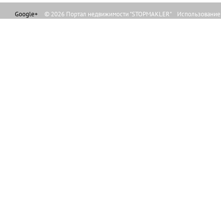
Google+
© 2026 Портал недвижимости "STOPMAKLER" Использование л