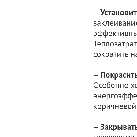
–
Установит
заклеивание
эффективны
Теплозатра
сократить н
–
Покрасить
Особенно х
энергоэффе
коричневой
–
Закрывать