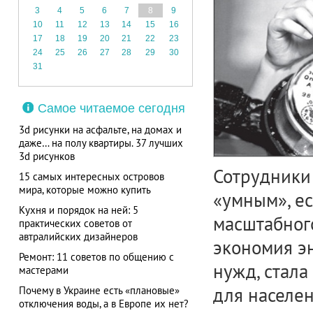
3
4
5
6
7
8
9
10
11
12
13
14
15
16
17
18
19
20
21
22
23
24
25
26
27
28
29
30
31
Самое читаемое сегодня
3d рисунки на асфальте, на домах и
даже… на полу квартиры. 37 лучших
3d рисунков
Сотрудники 
15 самых интересных островов
мира, которые можно купить
«умным», ес
Кухня и порядок на ней: 5
масштабног
практических советов от
автралийских дизайнеров
экономия э
Ремонт: 11 советов по общению с
нужд, стал
мастерами
для населен
Почему в Украине есть «плановые»
отключения воды, а в Европе их нет?