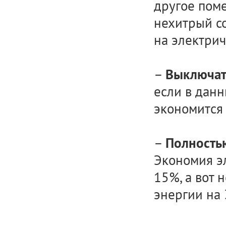
другое поме
нехитрый с
на электрич
–
Выключат
если в данн
экономится
–
Полность
Экономия эл
15%, а вот
энергии на