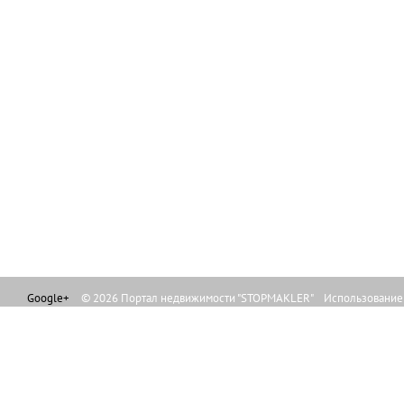
Google+
© 2026 Портал недвижимости "STOPMAKLER" Использование л