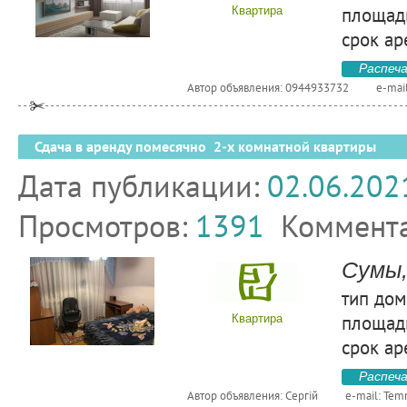
площадь
Квартира
срок ар
Распеч
Автор объявления: 0944933732
e-mai
Сдача в аренду помесячно 2-х комнатной квартиры
Дата публикации:
02.06.202
Просмотров:
1391
Коммент
Сумы,
тип дом
площадь
Квартира
срок ар
Распеч
Автор объявления: Сергій
e-mail:
Tem