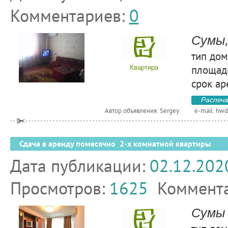
Комментариев:
0
Сумы,
тип дом
площадь
Квартира
срок ар
Распеч
Автор объявления: Sergey
e-mail:
hwd
Сдача в аренду помесячно 2-х комнатной квартиры
Дата публикации:
02.12.202
Просмотров:
1625
Коммент
Сумы