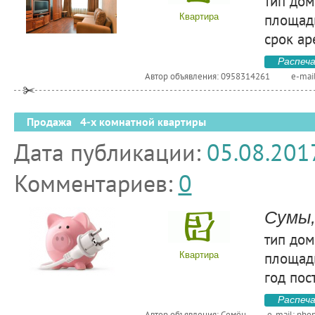
тип дом
площадь
Квартира
срок ар
Распеч
Автор объявления: 0958314261
e-mai
Продажа 4-х комнатной квартиры
Дата публикации:
05.08.201
Комментариев:
0
Сумы,
тип дом
площадь
Квартира
год пос
Распеч
Автор объявления: Семён
e-mail:
pho