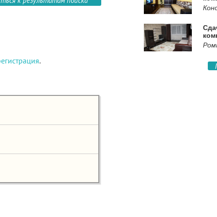
уться к результатам поиска
Кон
Сда
ком
Ром
регистрация
.