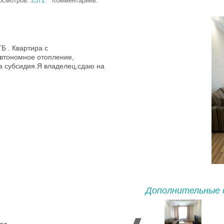
осмотров:
2372
Комментариев:
Б . Квартира с
Автономное отопление,
а субсидия.Я владелец,сдаю на
Дополнительные 