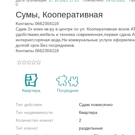
Дата публикации:
27.10.2021 17:23
Обновлено:
19.03.2022
Пр
0
Сумы, Кооперативная
Контакты 0662304118
Сдам 2х комн кв-ру в центре по ул. Кооперативная возле АТ
удобствами,мебель и техника современная,первая сдача.
интернет,горячая вода.На коммунальные услуги оформлен
долгий срок.Без посредников.
Контакты 0662304118
Квартира
Посредник
Тип действия
Сдам помесячно
Тип недвижимости
Квартира
Количество комнат
2
Тип комнат
раздельные