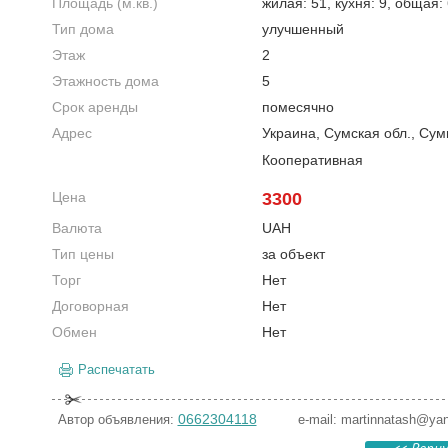
Площадь (м.кв.)
жилая: 51, кухня: 9, общая:
Тип дома
улучшенный
Этаж
2
Этажность дома
5
Срок аренды
помесячно
Адрес
Украина, Сумская обл., Су
Кооперативная
Цена
3300
Валюта
UAH
Тип цены
за объект
Торг
Нет
Договорная
Нет
Обмен
Нет
Распечатать
0662304118
Автор объявления:
e-mail:
martinnatash@ya