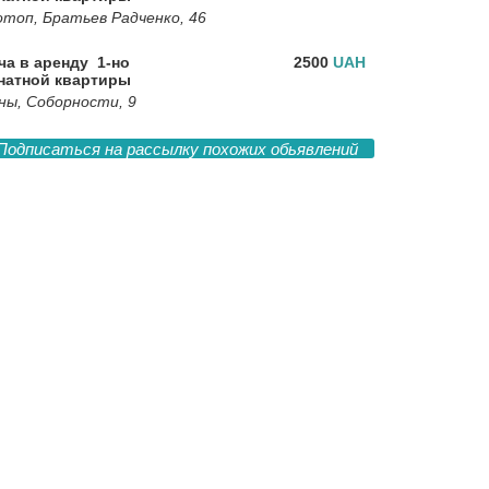
отоп, Братьев Радченко, 46
ча в аренду 1-но
2500
UAH
натной квартиры
ны, Соборности, 9
Подписаться на рассылку похожих обьявлений