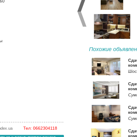
 60
мы
Похожие объявлен
Сда
ком
Шос
Сда
ком
Сум
Сда
ком
Сум
Тел: 0662304118
ndex.ua
Сда
ком