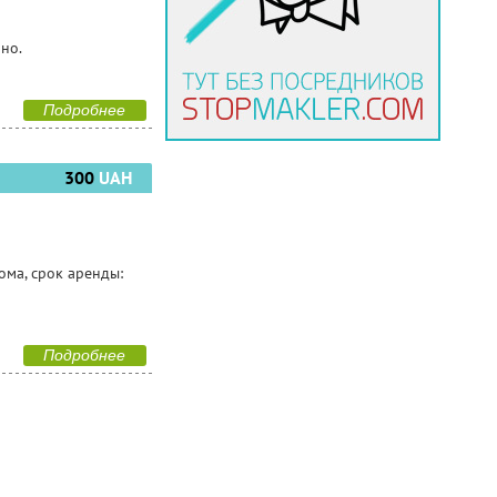
чно.
Подробнее
300
UAH
ома, срок аренды:
Подробнее