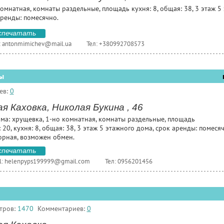
омнатная, комнаты раздельные, площадь кухня: 8, общая: 38, 3 этаж 5
аренды: помесячно.
спечатать
:
antonmimichev@mail.ua
Тел: +380992708573
ы
ев:
0
я Каховка, Николая Букина , 46
ома: хрущевка, 1-но комнатная, комнаты раздельные, площадь
 20, кухня: 8, общая: 38, 3 этаж 5 этажного дома, срок аренды: помеся
орная, возможен обмен.
спечатать
l:
helenpyps199999@gmail.com
Тел: 0956201456
тров:
1470
Комментариев:
0