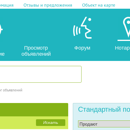
рмация
Отзывы и предложения
Объект на карте
Просмотр
Форум
Нотар
ие
объявлений
ог объявлений
Стандартный по