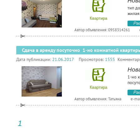
Нов
тип д
жилая:
Квартира
Ра
Автор объявления: 0958314261
Сдача в аренду посуточно 1-но комнатной квартир
Дата публикации:
21.06.2017
Просмотров:
1555
Комментар
Нов
1-но к
посут
Квартира
Ра
Автор объявления: Татьяна
e-mai
1