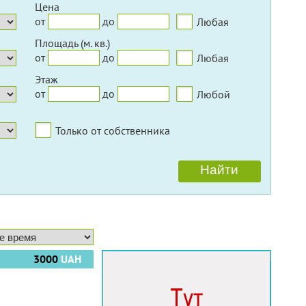
Цена
от
до
Любая
Площадь (м. кв.)
от
до
Любая
Этаж
от
до
Любой
Только от собственника
3000
UAH