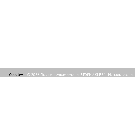
Google+
© 2026 Портал недвижимости "STOPMAKLER" Использование л