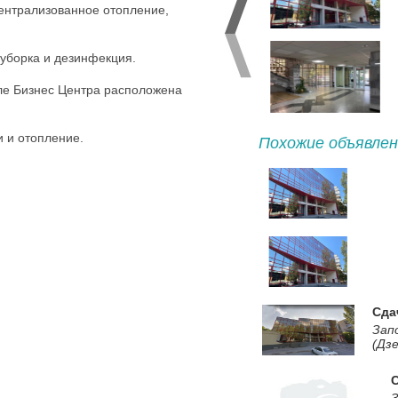
ентрализованное отопление,
уборка и дезинфекция.
ле Бизнес Центра расположена
и и отопление.
Похожие объявлен
Сда
Зап
(Дзе
С