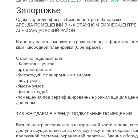
Дата публикации:
29.10.2021 12:13
Просмотров:
3609
Коммен
Запорожье
Сдам в аренду офисы в Бизнес-центре в Запорожье
АРЕНДА ПОМЕЩЕНИЙ В 4-Х ЭТАЖНОМ БИЗНЕС-ЦЕНТРЕ 
АЛЕКСАНДРОВСКИЙ РАЙОН
В аренду сдается множество разноплановых форматов поме
кв.м. свободной планировки (Oреnsрасе).
Отлично подойдет для:
- Коворкинг центра
-арт-пространств
-фотостудий с панорамными видами
-шоу-румов
-бьюти-румов
-фитнес-студий
-помещения под сертифицированные хранилища для ценн
доступом.
ТАК ЖЕ СДАЕМ В АРЕНДУ ПОДВАЛЬНЫЕ ПОМЕЩЕНИЯ.
Бизнес-центр расположен в центральной части города, сис
доступа осуществляется за счет круглосуточной охраны, 
пропускной системы, охраняемой парковки. Здание обору