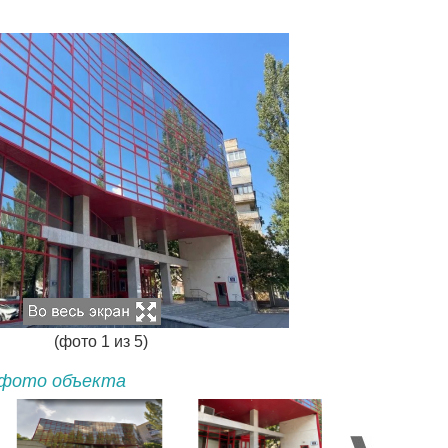
(фото
1
из
5
)
фото объекта