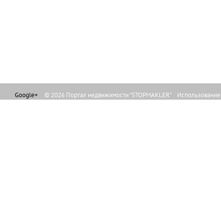
Google+
© 2026 Портал недвижимости "STOPMAKLER" Использование л