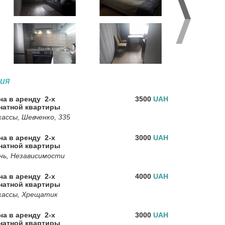
ия
ча в аренду 2-х
3500
UAH
натной квартиры
ассы, Шевченко, 335
ча в аренду 2-х
3000
UAH
натной квартиры
нь, Независимости
ча в аренду 2-х
4000
UAH
натной квартиры
кассы, Хрещатик
ча в аренду 2-х
3000
UAH
натной квартиры