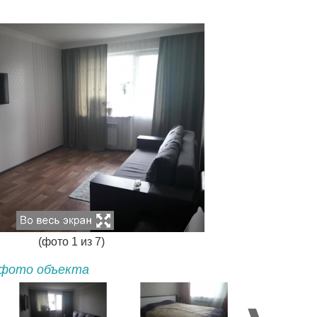
(фото
1
из
7
)
фото объекта