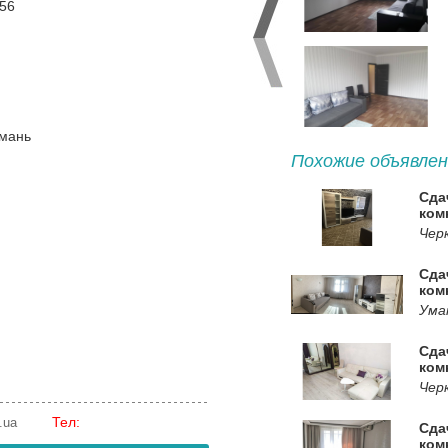
 56
Умань
Похожие объявлен
Сда
ком
Черк
Сда
ком
Ума
Сда
ком
Чер
Тел:
.ua
Сда
ком