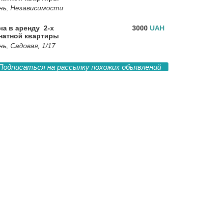
нь, Независимости
ча в аренду 2-х
3000
UAH
натной квартиры
ь, Садовая, 1/17
Подписаться на рассылку похожих обьявлений