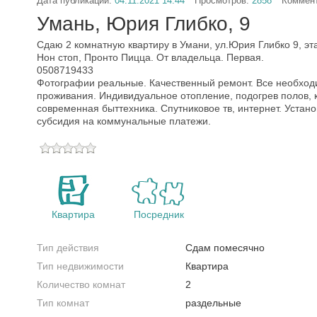
Дата публикации:
04.11.2021 14:44
Просмотров:
2858
Коммен
Умань, Юрия Глибко, 9
Сдаю 2 комнатную квартиру в Умани, ул.Юрия Глибко 9, эт
Нон стоп, Пронто Пицца. От владельца. Первая.
0508719433
Фотографии реальные. Качественный ремонт. Все необход
проживания. Индивидуальное отопление, подогрев полов, 
современная быттехника. Спутниковое тв, интернет. Уста
субсидия на коммунальные платежи.
Квартира
Посредник
Тип действия
Сдам помесячно
Тип недвижимости
Квартира
Количество комнат
2
Тип комнат
раздельные