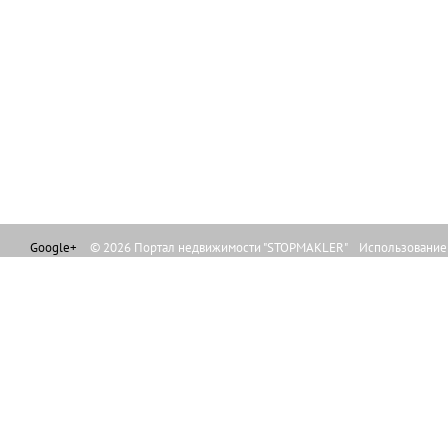
Google+
© 2026 Портал недвижимости "STOPMAKLER" Использование л