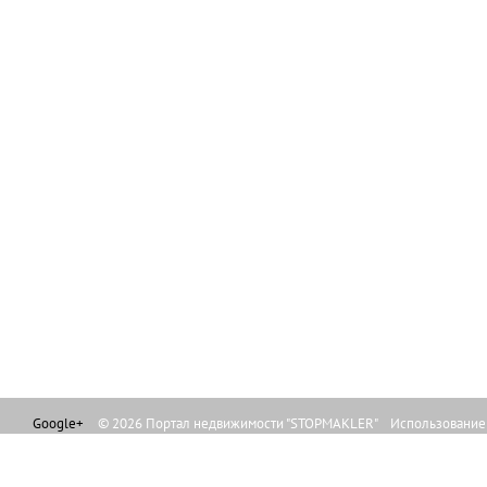
Google+
© 2026 Портал недвижимости "STOPMAKLER" Использование л