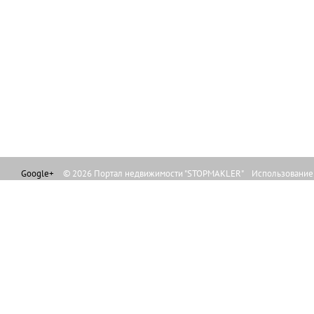
Google+
© 2026 Портал недвижимости "STOPMAKLER" Использование л