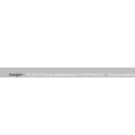
Google+
© 2026 Портал недвижимости "STOPMAKLER" Использование л