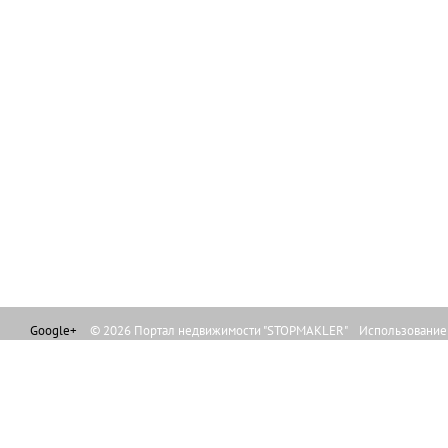
Google+
© 2026 Портал недвижимости "STOPMAKLER" Использование л