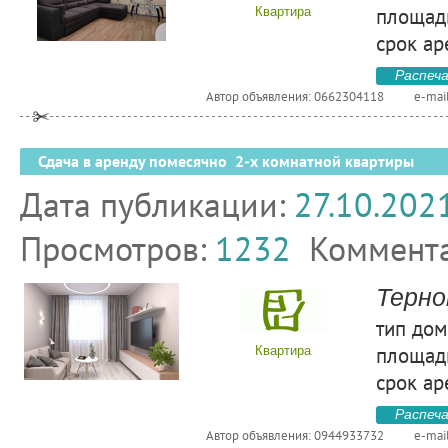
площадь
Квартира
срок ар
Распеч
Автор объявления: 0662304118
e-mai
Сдача в аренду помесячно 2-х комнатной квартиры
Дата публикации:
27.10.202
Просмотров:
1232
Коммент
Терно
тип дом
площадь
Квартира
срок ар
Распеч
Автор объявления: 0944933732
e-mai