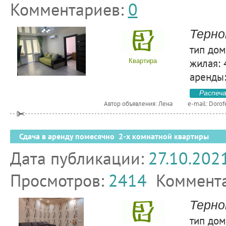
Комментариев:
0
Терно
тип дом
жилая: 
Квартира
аренды:
Распеч
Автор объявления: Лена
e-mail:
Dorof
Сдача в аренду помесячно 2-х комнатной квартиры
Дата публикации:
27.10.202
Просмотров:
2414
Коммент
Терно
тип дом