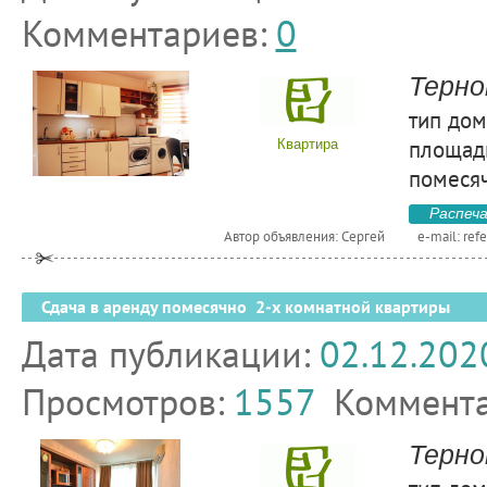
Комментариев:
0
Терно
тип дом
площадь
Квартира
помесяч
Распеч
Автор объявления: Сергей
e-mail:
ref
Сдача в аренду помесячно 2-х комнатной квартиры
Дата публикации:
02.12.202
Просмотров:
1557
Коммент
Терно