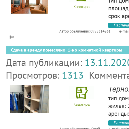
тип дом
площадь
Квартира
срок ар
Распеч
Автор объявления: 0958314261
e-mai
Сдача в аренду помесячно 1-но комнатной квартиры
Дата публикации:
13.11.202
Просмотров:
1313
Коммент
Терно
тип дом
жилая: 
Квартира
аренды:
Распеч
Автор объявления: Юрий
e-mail:
meln