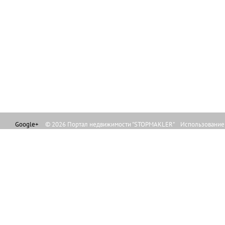
Google+
© 2026 Портал недвижимости "STOPMAKLER" Использование л