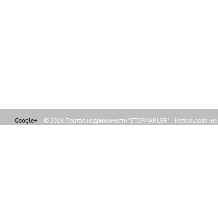
Google+
© 2026 Портал недвижимости "STOPMAKLER" Использование л