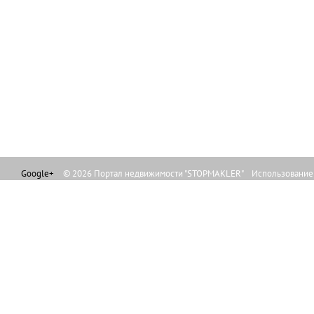
Google+
© 2026 Портал недвижимости "STOPMAKLER" Использование л