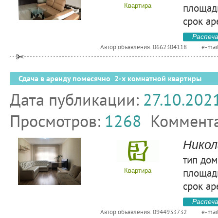
площадь
Квартира
срок ар
Распеч
Автор объявления: 0662304118
e-mai
Сдача в аренду помесячно 2-х комнатной квартиры
Дата публикации:
27.10.202
Просмотров:
1268
Коммент
Никол
тип дом
площадь
Квартира
срок ар
Распеч
Автор объявления: 0944933732
e-mai