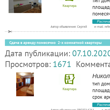
тип дом
площадь
Квартира
помесяч
Распеч
Автор объявления: Сергей
e-mail:
ref
Сдача в аренду помесячно 2-х комнатной квартиры
Дата публикации:
07.10.202
Просмотров:
1671
Коммент
Никол
тип дом
площадь
Квартира
срок ар
Распеч
Автор объявления: 0958314261
e-mai