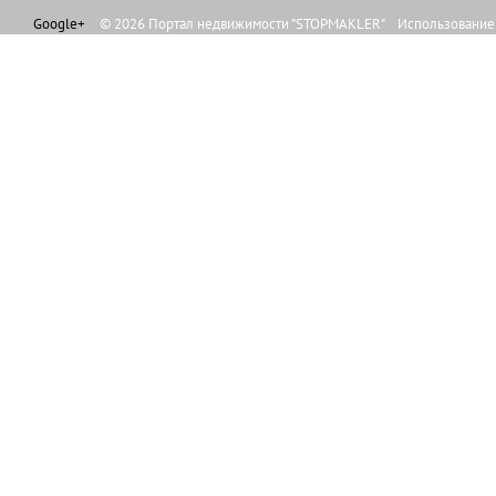
Google+
© 2026 Портал недвижимости "STOPMAKLER" Использование л