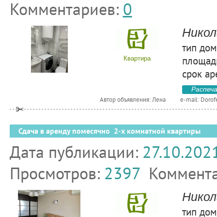
Комментариев:
0
Никол
тип дом
площадь
Квартира
срок ар
Распеч
Автор объявления: Лена
e-mail:
Dorof
Сдача в аренду помесячно 2-х комнатной квартиры
Дата публикации:
27.10.202
Просмотров:
2397
Коммент
Никол
тип дом